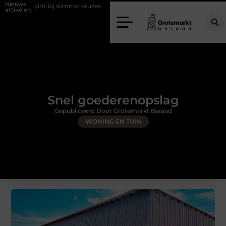
Nieuwe
int bij slimme keuzes
Waarom kiezen voor een rijschool in Utrecht?
artikelen
Snel goederenopslag
Gepubliceerd Door Grotemarkt Beraad
WONING EN TUIN