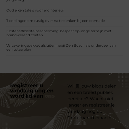
Oud eiken tafels voor elk interieur
Tien dingen om rustig over na te denken bij een crematie
Kostenefficiënte bescherming: bespaar op lange termijn met
brandwerend coaten
Verzekeringspakket afsluiten nabij Den Bosch als onderdeel van
een totaalplan
Registreer u
Wil jij jouw blogs delen
vandaag nog en
en een breed publiek
word lid van
ons
bereiken? Wacht niet
platform
langer en registreer je
vandaag nog op
Grotemarktberaad.nl