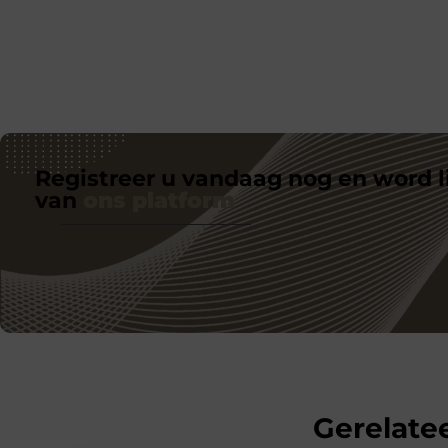
Registreer u vandaag nog en word l
van
ons platform
Gerelatee