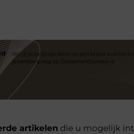
id
Wil jij jouw blogs delen en een breed publiek be
je vandaag nog op Grotemarktberaad.nl
rde artikelen
die u mogelijk in