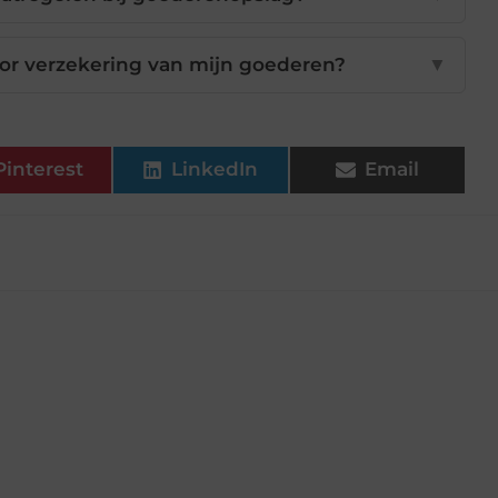
oor verzekering van mijn goederen?
▼
Pinterest
LinkedIn
Email