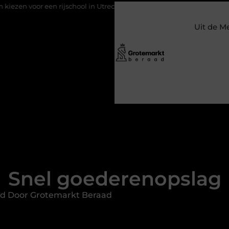
hool in Utrecht?
Duurzaamheid verweven in de bedrijfsvoering
Uit de M
Snel goederenopslag
rd Door Grotemarkt Beraad