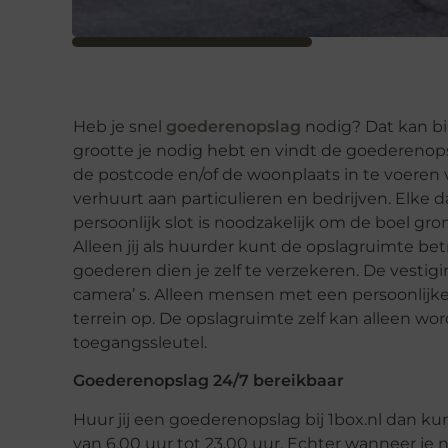
Heb je snel
goederenopslag
nodig? Dat kan bin
grootte je nodig hebt en vindt de goederenop
de postcode en/of de woonplaats in te voeren va
verhuurt aan particulieren en bedrijven. Elke
persoonlijk slot is noodzakelijk om de boel grond
Alleen jij als huurder kunt de opslagruimte be
goederen dien je zelf te verzekeren. De vesti
camera’ s. Alleen mensen met een persoonlij
terrein op. De opslagruimte zelf kan alleen wo
toegangssleutel.
Goederenopslag 24/7 bereikbaar
Huur jij een goederenopslag bij 1box.nl dan ku
van 6.00 uur tot 23.00 uur. Echter wanneer je 