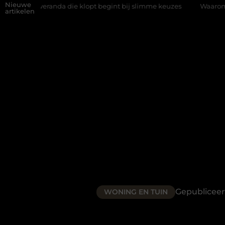
Nieuwe
ie klopt begint bij slimme keuzes
Waarom kiezen voor een rijsc
artikelen
Gepublicee
WONING EN TUIN