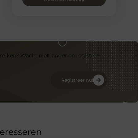
reiken? Wacht niet langer en registreer
Registreer nu!
teresseren