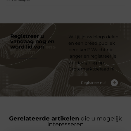
Registreer u
Wil jij jouw blogs delen
vandaag nog en
en een breed publiek
word lid van
ons
bereiken? Wacht niet
platform
langer en registreer je
vandaag nog op
Grotemarktberaad.nl
Registreer nu!
Gerelateerde artikelen
die u mogelijk
interesseren