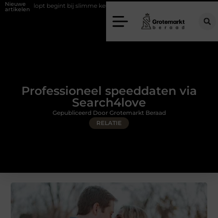
Nieuwe
klopt begint bij slimme keuzes
Waarom kiezen voor een rijschool in 
artikelen
Professioneel speeddaten via
Search4love
Gepubliceerd Door Grotemarkt Beraad
RELATIE