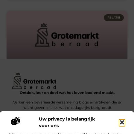
RELATIE
Goede hulp bij scheiden in Heiloo
Ontdek, leer en deel wat het leven boeiend maakt.
Verken een gevarieerde verzameling blogs en artikelen die je
inzicht geven in alles wat ons dagelijks bezighoudt.
Uw privacy is belangrijk
Bericht categorie
voor ons