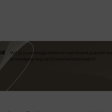
id
Wil jij jouw blogs delen en een breed publiek be
je vandaag nog op Grotemarktberaad.nl