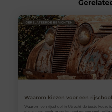
Gerelatee
GERELATEERDE BERICHTEN
Waarom kiezen voor een rijschool
Waarom een ​​rijschool in Utrecht de beste keuze is
die je kiest, heeft grote invloed op hoe snel, veili