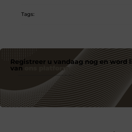
Tags:
Registreer u vandaag nog en word l
van
ons platform