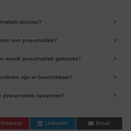
matiek precies?
▼
delen van pneumatiek?
▼
n wordt pneumatiek gebruikt?
▼
delen zijn er beschikbaar?
▼
jn pneumatiek systemen?
▼
Pinterest
LinkedIn
Email