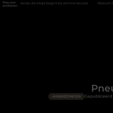
Nieuwe
 die klopt begint bij slimme keuzes
Waarom kiezen voor een rij
artikelen
Pneu
Gepubliceerd
AANBIEDINGEN