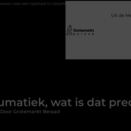
school in Utrecht?
Duurzaamheid verweven in de bedrijfsvoeri
Uit de M
matiek, wat is dat pre
 Door Grotemarkt Beraad