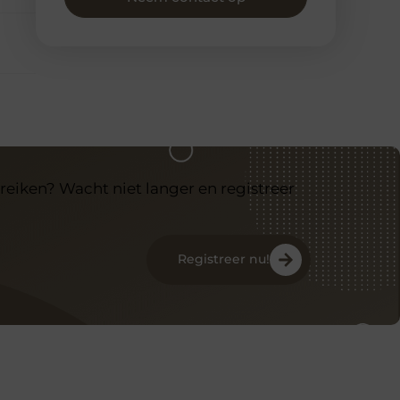
reiken? Wacht niet langer en registreer
Registreer nu!