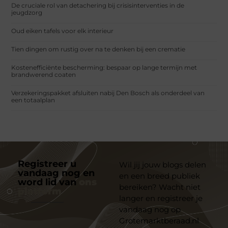
De cruciale rol van detachering bij crisisinterventies in de
jeugdzorg
Oud eiken tafels voor elk interieur
Tien dingen om rustig over na te denken bij een crematie
Kostenefficiënte bescherming: bespaar op lange termijn met
brandwerend coaten
Verzekeringspakket afsluiten nabij Den Bosch als onderdeel van
een totaalplan
Registreer u
Wil jij jouw blogs delen
vandaag nog en
en een breed publiek
word lid van
ons
bereiken? Wacht niet
platform
langer en registreer je
vandaag nog op
Grotemarktberaad.nl