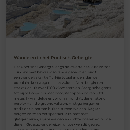
Wandelen in het Pontisch Gebergte
Het Pontisch Gebergte langs de Zwarte Zee kust vormt
Turkije’s best bewaarde wandelgeheim en biedt
een wandelvakantie Turkije totaal anders dan de
populaire kustwegen in het zuiden. Deze bergketen
strekt zich uit over 1000 kilometer van Georgische grens
tot bijna Bosporus met hoogste toppen boven 3900
meter. Ik wandelde er vorig jaar rond Ayder en stond
perplex van die groene valleien, mistige bergen en
traditionele houten huizen tussen weiden. Kaçkar
bergen vormen het spectaculaire hart met
gletsjermeren, alpine weiden en dichte bossen vol wilde
dieren. Groepswandelreizen ontdekken dit gebied
steeds meer omdat het authenticiteit biedt zonder