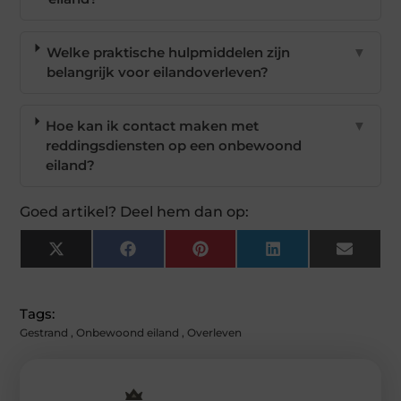
Welke praktische hulpmiddelen zijn
▼
belangrijk voor eilandoverleven?
Hoe kan ik contact maken met
▼
reddingsdiensten op een onbewoond
eiland?
Goed artikel? Deel hem dan op:
X
Facebook
Pinterest
LinkedIn
Email
(Twitter)
Tags:
Gestrand
,
Onbewoond eiland
,
Overleven