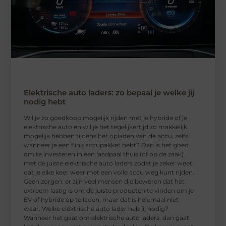
Elektrische auto laders: zo bepaal je welke jij
nodig hebt
Wil je zo goedkoop mogelijk rijden met je hybride of je
elektrische auto en wil je het tegelijkertijd zo makkelijk
mogelijk hebben tijdens het opladen van de accu, zelfs
wanneer je een flink accupakket hebt? Dan is het goed
om te investeren in een laadpaal thuis (of op de zaak)
met de juiste elektrische auto laders zodat je zeker weet
dat je elke keer weer met een volle accu weg kunt rijden.
Geen zorgen; er zijn veel mensen die beweren dat het
extreem lastig is om de juiste producten te vinden om je
EV of hybride op te laden, maar dat is helemaal niet
waar. Welke elektrische auto lader heb jij nodig?
Wanneer het gaat om elektrische auto laders, dan gaat