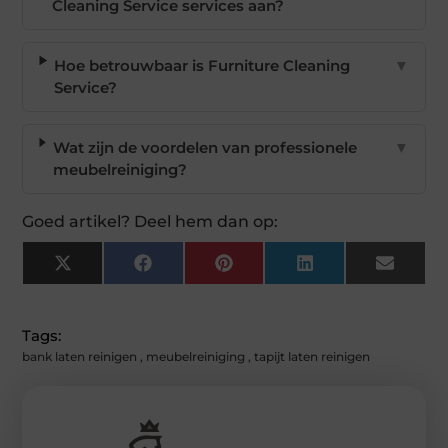
Cleaning Service services aan?
Hoe betrouwbaar is Furniture Cleaning
▼
Service?
Wat zijn de voordelen van professionele
▼
meubelreiniging?
Goed artikel? Deel hem dan op:
X
Facebook
Pinterest
LinkedIn
Email
(Twitter)
Tags:
bank laten reinigen
,
meubelreiniging
,
tapijt laten reinigen