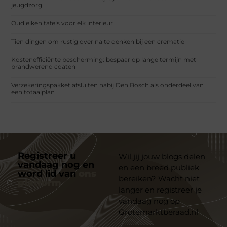
jeugdzorg
Oud eiken tafels voor elk interieur
Tien dingen om rustig over na te denken bij een crematie
Kostenefficiënte bescherming: bespaar op lange termijn met
brandwerend coaten
Verzekeringspakket afsluiten nabij Den Bosch als onderdeel van
een totaalplan
Registreer u
Wil jij jouw blogs delen
vandaag nog en
en een breed publiek
word lid van
ons
bereiken? Wacht niet
platform
langer en registreer je
vandaag nog op
Grotemarktberaad.nl