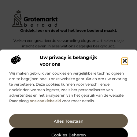
Ontdek, leer en deel wat het leven boeiend maakt.
Verken een gevarieerde verzameling blogs en artikelen die je
inzicht geven in alles wat ons dagelijks bezighoudt.
Uw privacy is belangrijk
Bericht categorie
voor ons
Wij maken gebruik van cookies en vergelijkbare technologieën
om te begrijpen hoe u onze website gebruikt en om uw ervaring
te verbeteren. Deze cookies kunnen voor verschillende
doeleinden worden ingezet, zoals het personaliseren van
Onze informatie
advertenties en het analyseren van het gebruik van de website.
Raadpleeg
ons cookiebeleid
voor meer details.
Kwalitatieve backlinks: wat zijn ze – en waarom maken ze verschil?
Verdien geld met je website: slimme strategieën voor blijvende inkomsten
Ga Naar Bo
Alles Toestaan
Website index
Cookiebeleid (EU)
@2025 www.grotemarktberaad.nl. All Right Reserved.
Cookies Beheren