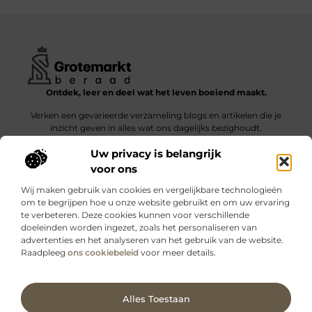
Ontdek, leer en deel wat het leven boeiend maakt.
Verken een gevarieerde verzameling blogs en artikelen die je
inzicht geven in alles wat ons dagelijks bezighoudt.
Uw privacy is belangrijk
Bericht categorie
voor ons
Wij maken gebruik van cookies en vergelijkbare technologieën
om te begrijpen hoe u onze website gebruikt en om uw ervaring
te verbeteren. Deze cookies kunnen voor verschillende
doeleinden worden ingezet, zoals het personaliseren van
Onze informatie
advertenties en het analyseren van het gebruik van de website.
Raadpleeg
ons cookiebeleid
voor meer details.
Kwalitatieve backlinks: wat zijn ze – en waarom maken ze verschil?
Verdien geld met je website: slimme strategieën voor blijvende inkomsten
Ga Naar Bo
Alles Toestaan
Website index
Cookiebeleid (EU)