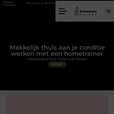
Nieuwe
Dit is hoe je de beste kapper in Arnhem kunt vinden
Elektrische auto 
artikelen
Makkelijk thuis aan je conditie
werken met een hometrainer
Gepubliceerd Door Grotemarkt Beraad
SPORT