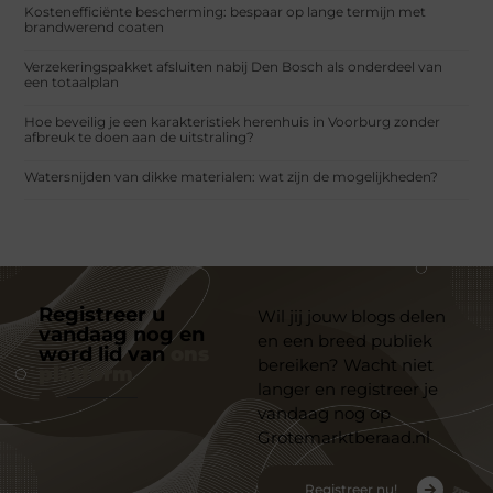
Kostenefficiënte bescherming: bespaar op lange termijn met
brandwerend coaten
Verzekeringspakket afsluiten nabij Den Bosch als onderdeel van
een totaalplan
Hoe beveilig je een karakteristiek herenhuis in Voorburg zonder
afbreuk te doen aan de uitstraling?
Watersnijden van dikke materialen: wat zijn de mogelijkheden?
Registreer u
Wil jij jouw blogs delen
vandaag nog en
en een breed publiek
word lid van
ons
bereiken? Wacht niet
platform
langer en registreer je
vandaag nog op
Grotemarktberaad.nl
Registreer nu!