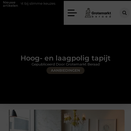
Nieuwe
slimme keuzes
Waarom kiezen voor een rijschool in Utrecht?
Duu
artikelen
Hoog- en laagpolig tapijt
Gepubliceerd Door Grotemarkt Beraad
AANBIEDINGEN