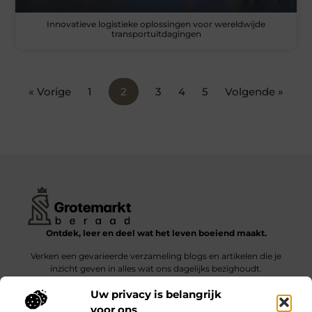
Innovatieve logistieke oplossingen voor wereldwijde
transportuitdagingen
« Vorige
1
2
3
4
5
Volgende »
Ontdek, leer en deel wat het leven boeiend maakt.
Verken een gevarieerde verzameling blogs en artikelen die je
inzicht geven in alles wat ons dagelijks bezighoudt.
Uw privacy is belangrijk
Bericht categorie
voor ons