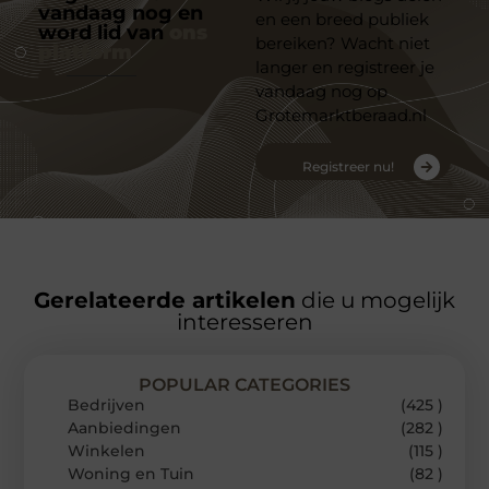
vandaag nog en
en een breed publiek
word lid van
ons
bereiken? Wacht niet
platform
langer en registreer je
vandaag nog op
Grotemarktberaad.nl
Registreer nu!
Gerelateerde artikelen
die u mogelijk
interesseren
POPULAR CATEGORIES
Bedrijven
(425 )
Aanbiedingen
(282 )
Winkelen
(115 )
Woning en Tuin
(82 )