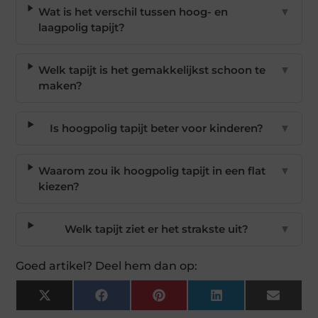
Wat is het verschil tussen hoog- en
▼
laagpolig tapijt?
Welk tapijt is het gemakkelijkst schoon te
▼
maken?
Is hoogpolig tapijt beter voor kinderen?
▼
Waarom zou ik hoogpolig tapijt in een flat
▼
kiezen?
Welk tapijt ziet er het strakste uit?
▼
Goed artikel? Deel hem dan op:
X
Facebook
Pinterest
LinkedIn
Email
(Twitter)