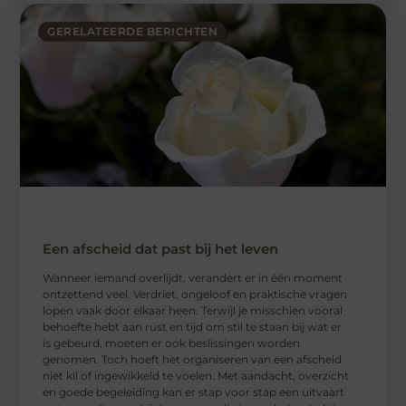
GERELATEERDE BERICHTEN
Een afscheid dat past bij het leven
Wanneer iemand overlijdt, verandert er in één moment
ontzettend veel. Verdriet, ongeloof en praktische vragen
lopen vaak door elkaar heen. Terwijl je misschien vooral
behoefte hebt aan rust en tijd om stil te staan bij wat er
is gebeurd, moeten er ook beslissingen worden
genomen. Toch hoeft het organiseren van een afscheid
niet kil of ingewikkeld te voelen. Met aandacht, overzicht
en goede begeleiding kan er stap voor stap een uitvaart