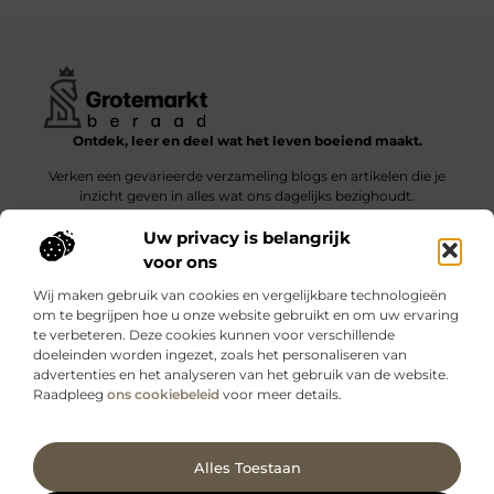
Ontdek, leer en deel wat het leven boeiend maakt.
Verken een gevarieerde verzameling blogs en artikelen die je
inzicht geven in alles wat ons dagelijks bezighoudt.
Uw privacy is belangrijk
Bericht categorie
voor ons
Wij maken gebruik van cookies en vergelijkbare technologieën
om te begrijpen hoe u onze website gebruikt en om uw ervaring
te verbeteren. Deze cookies kunnen voor verschillende
doeleinden worden ingezet, zoals het personaliseren van
Onze informatie
advertenties en het analyseren van het gebruik van de website.
Raadpleeg
ons cookiebeleid
voor meer details.
Kwalitatieve backlinks: wat zijn ze – en waarom maken ze verschil?
Verdien geld met je website: slimme strategieën voor blijvende inkomsten
Ga Naar Bo
Alles Toestaan
Website index
Cookiebeleid (EU)