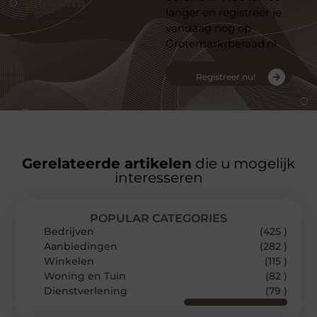
platform
langer en registreer je
vandaag nog op
Grotemarktberaad.nl
Registreer nu!
Gerelateerde artikelen
die u mogelijk
interesseren
POPULAR CATEGORIES
Bedrijven
(425 )
Aanbiedingen
(282 )
Winkelen
(115 )
Woning en Tuin
(82 )
Dienstverlening
(79 )