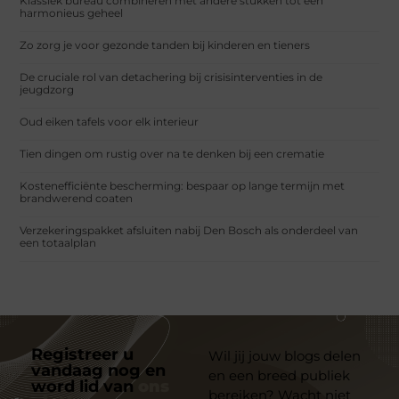
Klassiek bureau combineren met andere stukken tot een
harmonieus geheel
Zo zorg je voor gezonde tanden bij kinderen en tieners
De cruciale rol van detachering bij crisisinterventies in de
jeugdzorg
Oud eiken tafels voor elk interieur
Tien dingen om rustig over na te denken bij een crematie
Kostenefficiënte bescherming: bespaar op lange termijn met
brandwerend coaten
Verzekeringspakket afsluiten nabij Den Bosch als onderdeel van
een totaalplan
Registreer u
Wil jij jouw blogs delen
vandaag nog en
en een breed publiek
word lid van
ons
bereiken? Wacht niet