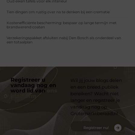
Oud eiken tafels voor elk interieur
Tien dingen om rustig over na te denken bij een crematie
Kostenefficiënte bescherming: bespaar op lange termijn met
brandwerend coaten
Verzekeringspakket afsluiten nabij Den Bosch als onderdeel van
een totaalplan
Registreer u
Wil jij jouw blogs delen
vandaag nog en
en een breed publiek
word lid van
ons
bereiken? Wacht niet
platform
langer en registreer je
vandaag nog op
Grotemarktberaad.nl
Registreer nu!