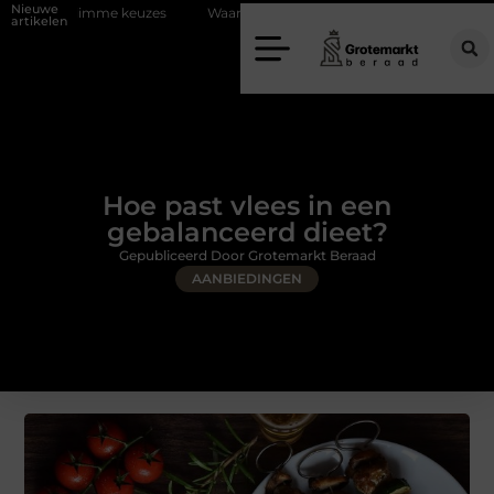
Nieuwe
keuzes
Waarom kiezen voor een rijschool in Utrecht?
Duurzaamhe
artikelen
Hoe past vlees in een
gebalanceerd dieet?
Gepubliceerd Door Grotemarkt Beraad
AANBIEDINGEN