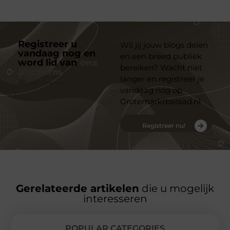
Registreer u
Wil jij jouw blogs delen
vandaag nog en
en een breed publiek
word lid van
ons
bereiken? Wacht niet
platform
langer en registreer je
vandaag nog op
Grotemarktberaad.nl
Registreer nu!
Gerelateerde artikelen
die u mogelijk
interesseren
POPULAR CATEGORIES