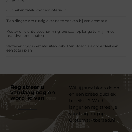
Oud eiken tafels voor elk interieur
Tien dingen om rustig over na te denken bij een crematie
Kostenefficiënte bescherming: bespaar op lange termijn met
brandwerend coaten
Verzekeringspakket afsluiten nabij Den Bosch als onderdeel van
een totaalplan
Registreer u
Wil jij jouw blogs delen
vandaag nog en
en een breed publiek
word lid van
ons
bereiken? Wacht niet
platform
langer en registreer je
vandaag nog op
Grotemarktberaad.nl