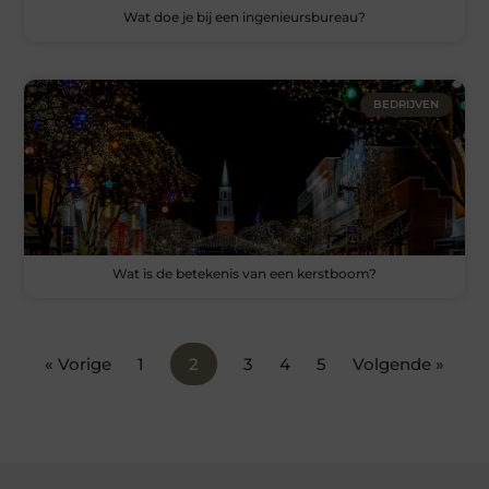
Wat doe je bij een ingenieursbureau?
BEDRIJVEN
Wat is de betekenis van een kerstboom?
« Vorige
1
2
3
4
5
Volgende »