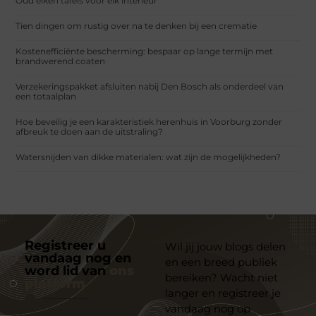
Oud eiken tafels voor elk interieur
Tien dingen om rustig over na te denken bij een crematie
Kostenefficiënte bescherming: bespaar op lange termijn met
brandwerend coaten
Verzekeringspakket afsluiten nabij Den Bosch als onderdeel van
een totaalplan
Hoe beveilig je een karakteristiek herenhuis in Voorburg zonder
afbreuk te doen aan de uitstraling?
Watersnijden van dikke materialen: wat zijn de mogelijkheden?
Registreer u
Wil jij jouw blogs delen
vandaag nog en
en een breed publiek
word lid van
ons
bereiken? Wacht niet
platform
langer en registreer je
vandaag nog op