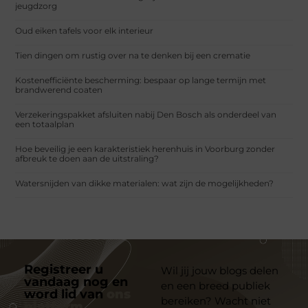
jeugdzorg
Oud eiken tafels voor elk interieur
Tien dingen om rustig over na te denken bij een crematie
Kostenefficiënte bescherming: bespaar op lange termijn met
brandwerend coaten
Verzekeringspakket afsluiten nabij Den Bosch als onderdeel van
een totaalplan
Hoe beveilig je een karakteristiek herenhuis in Voorburg zonder
afbreuk te doen aan de uitstraling?
Watersnijden van dikke materialen: wat zijn de mogelijkheden?
Registreer u
Wil jij jouw blogs delen
vandaag nog en
en een breed publiek
word lid van
ons
bereiken? Wacht niet
platform