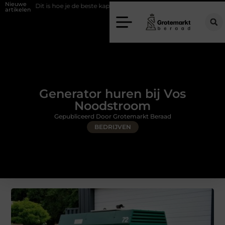
Nieuwe
s hoe je de beste kapper in Arnhem kunt vinden
Elektrische auto laders
artikelen
Generator huren bij Vos
Noodstroom
Gepubliceerd Door Grotemarkt Beraad
BEDRIJVEN