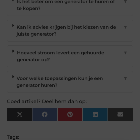
Is het beter om een generator te huren of
▼
te kopen?
Kan ik advies krijgen bij het kiezen van de
▼
juiste generator?
Hoeveel stroom levert een gehuurde
▼
generator op?
Voor welke toepassingen kun je een
▼
generator huren?
Goed artikel? Deel hem dan op:
X
Facebook
Pinterest
LinkedIn
Email
(Twitter)
Tags: