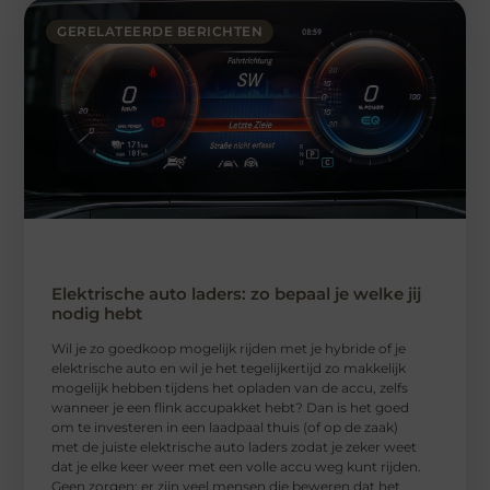
GERELATEERDE BERICHTEN
Elektrische auto laders: zo bepaal je welke jij
nodig hebt
Wil je zo goedkoop mogelijk rijden met je hybride of je
elektrische auto en wil je het tegelijkertijd zo makkelijk
mogelijk hebben tijdens het opladen van de accu, zelfs
wanneer je een flink accupakket hebt? Dan is het goed
om te investeren in een laadpaal thuis (of op de zaak)
met de juiste elektrische auto laders zodat je zeker weet
dat je elke keer weer met een volle accu weg kunt rijden.
Geen zorgen; er zijn veel mensen die beweren dat het