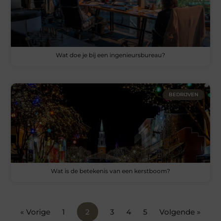
Wat doe je bij een ingenieursbureau?
BEDRIJVEN
Wat is de betekenis van een kerstboom?
« Vorige
1
2
3
4
5
Volgende »