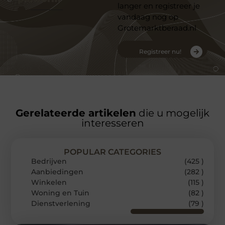
langer en registreer je
vandaag nog op
Grotemarktberaad.nl
Registreer nu!
Gerelateerde artikelen
die u mogelijk
interesseren
POPULAR CATEGORIES
Bedrijven
(425 )
Aanbiedingen
(282 )
Winkelen
(115 )
Woning en Tuin
(82 )
Dienstverlening
(79 )