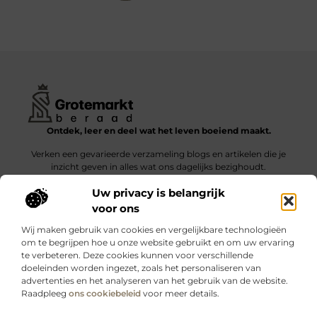
Ontdek, leer en deel wat het leven boeiend maakt.
Verken een gevarieerde verzameling blogs en artikelen die je
inzicht geven in alles wat ons dagelijks bezighoudt.
Uw privacy is belangrijk
Bericht categorie
voor ons
Wij maken gebruik van cookies en vergelijkbare technologieën
om te begrijpen hoe u onze website gebruikt en om uw ervaring
te verbeteren. Deze cookies kunnen voor verschillende
doeleinden worden ingezet, zoals het personaliseren van
Onze informatie
advertenties en het analyseren van het gebruik van de website.
Raadpleeg
ons cookiebeleid
voor meer details.
Kwalitatieve backlinks: wat zijn ze – en waarom maken ze verschil?
Verdien geld met je website: slimme strategieën voor blijvende inkomsten