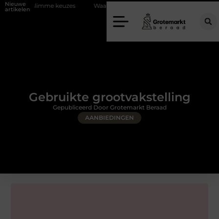
Nieuwe
e keuzes
Waarom kiezen voor een rijschool in Utrecht?
Duurzaam
artikelen
Gebruikte grootvakstelling
Gepubliceerd Door Grotemarkt Beraad
AANBIEDINGEN