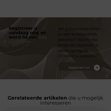
Registreer u
Wil jij jouw blogs delen
vandaag nog en
en een breed publiek
word lid van
ons
bereiken? Wacht niet
platform
langer en registreer je
vandaag nog op
Grotemarktberaad.nl
Registreer nu!
Gerelateerde artikelen
die u mogelijk
interesseren