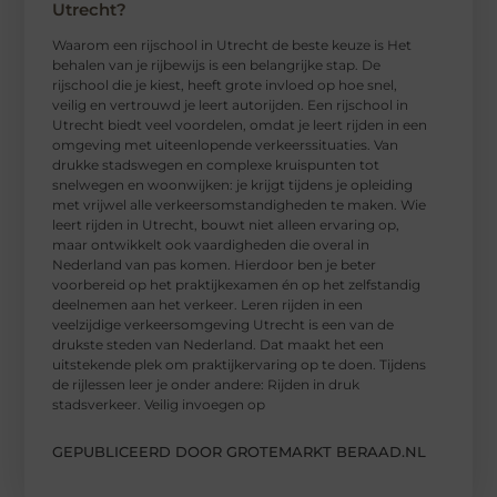
Utrecht?
Waarom een ​​rijschool in Utrecht de beste keuze is Het
behalen van je rijbewijs is een belangrijke stap. De
rijschool die je kiest, heeft grote invloed op hoe snel,
veilig en vertrouwd je leert autorijden. Een rijschool in
Utrecht biedt veel voordelen, omdat je leert rijden in een
omgeving met uiteenlopende verkeerssituaties. Van
drukke stadswegen en complexe kruispunten tot
snelwegen en woonwijken: je krijgt tijdens je opleiding
met vrijwel alle verkeersomstandigheden te maken. Wie
leert rijden in Utrecht, bouwt niet alleen ervaring op,
maar ontwikkelt ook vaardigheden die overal in
Nederland van pas komen. Hierdoor ben je beter
voorbereid op het praktijkexamen én op het zelfstandig
deelnemen aan het verkeer. Leren rijden in een
veelzijdige verkeersomgeving Utrecht is een van de
drukste steden van Nederland. Dat maakt het een
uitstekende plek om praktijkervaring op te doen. Tijdens
de rijlessen leer je onder andere: Rijden in druk
stadsverkeer. Veilig invoegen op
GEPUBLICEERD DOOR GROTEMARKT BERAAD.NL