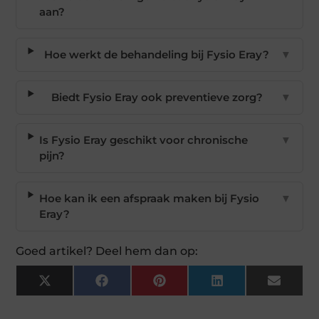
aan?
Hoe werkt de behandeling bij Fysio Eray?
▼
Biedt Fysio Eray ook preventieve zorg?
▼
Is Fysio Eray geschikt voor chronische
▼
pijn?
Hoe kan ik een afspraak maken bij Fysio
▼
Eray?
Goed artikel? Deel hem dan op:
X
Facebook
Pinterest
LinkedIn
Email
(Twitter)