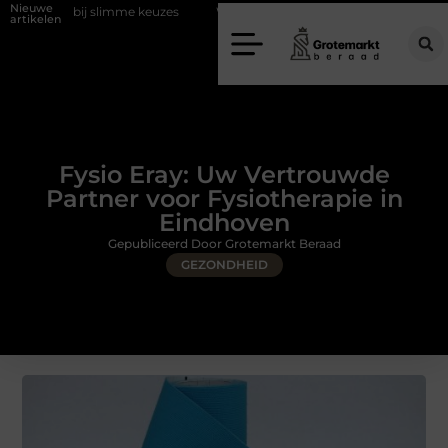
Nieuwe
limme keuzes
Waarom kiezen voor een rijschool in Utrecht?
Duur
artikelen
Fysio Eray: Uw Vertrouwde
Partner voor Fysiotherapie in
Eindhoven
Gepubliceerd Door Grotemarkt Beraad
GEZONDHEID