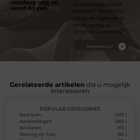
vandaag nog en
en een breed publiek
word lid van
ons
bereiken? Wacht niet
platform
langer en registreer je
vandaag nog op
Grotemarktberaad.nl
Registreer nu!
Gerelateerde artikelen
die u mogelijk
interesseren
POPULAR CATEGORIES
Bedrijven
(425 )
Aanbiedingen
(282 )
Winkelen
(115 )
Woning en Tuin
(82 )