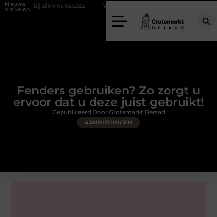
Nieuwe
j slimme keuzes
Waarom kiezen voor een rijschool in Utrecht?
D
artikelen
Fenders gebruiken? Zo zorgt u
ervoor dat u deze juist gebruikt!
Gepubliceerd Door Grotemarkt Beraad
AANBIEDINGEN