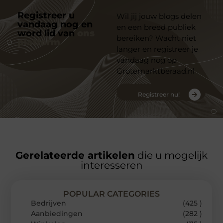
Registreer u
Wil jij jouw blogs delen
vandaag nog en
en een breed publiek
word lid van
ons
bereiken? Wacht niet
platform
langer en registreer je
vandaag nog op
Grotemarktberaad.nl
Registreer nu!
Gerelateerde artikelen
die u mogelijk
interesseren
POPULAR CATEGORIES
Bedrijven
(425 )
Aanbiedingen
(282 )