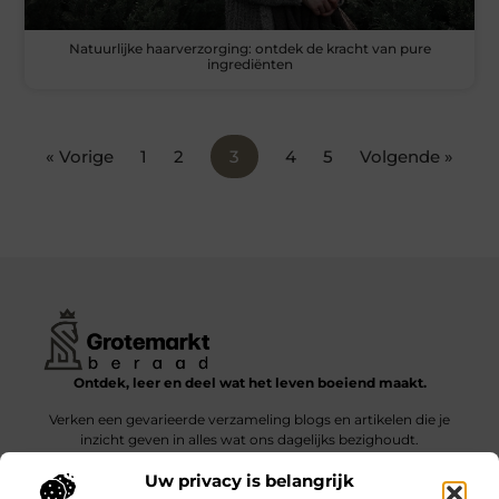
Natuurlijke haarverzorging: ontdek de kracht van pure
ingrediënten
« Vorige
1
2
3
4
5
Volgende »
Ontdek, leer en deel wat het leven boeiend maakt.
Verken een gevarieerde verzameling blogs en artikelen die je
inzicht geven in alles wat ons dagelijks bezighoudt.
Uw privacy is belangrijk