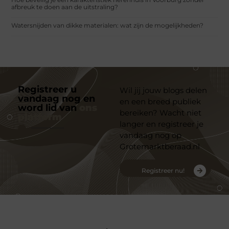
afbreuk te doen aan de uitstraling?
Watersnijden van dikke materialen: wat zijn de mogelijkheden?
Registreer u
Wil jij jouw blogs delen
vandaag nog en
en een breed publiek
word lid van
ons
bereiken? Wacht niet
platform
langer en registreer je
vandaag nog op
Grotemarktberaad.nl
Registreer nu!