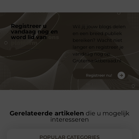
Registreer u
Wil jij jouw blogs delen
vandaag nog en
en een breed publiek
word lid van
ons
bereiken? Wacht niet
platform
langer en registreer je
vandaag nog op
Grotemarktberaad.nl
Registreer nu!
Gerelateerde artikelen
die u mogelijk
interesseren
POPULAR CATEGORIES