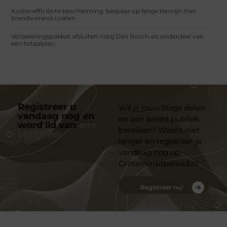
Kostenefficiënte bescherming: bespaar op lange termijn met
brandwerend coaten
Verzekeringspakket afsluiten nabij Den Bosch als onderdeel van
een totaalplan
Registreer u
Wil jij jouw blogs delen
vandaag nog en
en een breed publiek
word lid van
ons
bereiken? Wacht niet
platform
langer en registreer je
vandaag nog op
Grotemarktberaad.nl
Registreer nu!