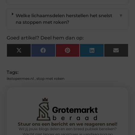
Welke lichaamsdelen herstellen het snelst
▼
na stoppen met roken?
Goed artikel? Deel hem dan op:
X
Facebook
Pinterest
LinkedIn
Email
(Twitter)
Tags:
ikstopermee.nl
,
stop met roken
Stuur ons een bericht en we reageren snel!
Wil jij jouw blogs delen en een breed publiek bereiken?
Wacht niet langer en registreer je vandaag nog op