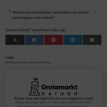
Welke lichaamsdelen herstellen het snelst
▼
na stoppen met roken?
Goed artikel? Deel hem dan op:
X
Facebook
Pinterest
LinkedIn
Email
(Twitter)
Tags:
ikstopermee.nl
,
stop met roken
Stuur ons een bericht en we reageren snel!
Wil jij jouw blogs delen en een breed publiek bereiken?
Wacht niet langer en registreer je vandaag nog op