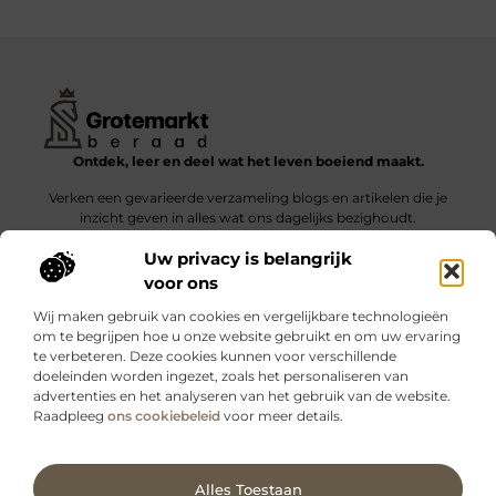
Ontdek, leer en deel wat het leven boeiend maakt.
Verken een gevarieerde verzameling blogs en artikelen die je
inzicht geven in alles wat ons dagelijks bezighoudt.
Uw privacy is belangrijk
Bericht categorie
voor ons
Wij maken gebruik van cookies en vergelijkbare technologieën
om te begrijpen hoe u onze website gebruikt en om uw ervaring
te verbeteren. Deze cookies kunnen voor verschillende
doeleinden worden ingezet, zoals het personaliseren van
Onze informatie
advertenties en het analyseren van het gebruik van de website.
Raadpleeg
ons cookiebeleid
voor meer details.
Kwalitatieve backlinks: wat zijn ze – en waarom maken ze verschil?
Verdien geld met je website: slimme strategieën voor blijvende inkomsten
Ga Naar Bo
Alles Toestaan