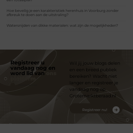
Hoe beveilig je een karakteristiek herenhuis in Voorburg zonder
afbreuk te doen aan de uitstraling?
Watersnijden van dikke materialen: wat zijn de mogelijkheden?
Registreer u
Wil jij jouw blogs delen
vandaag nog en
en een breed publiek
word lid van
ons
bereiken? Wacht niet
platform
langer en registreer je
vandaag nog op
Grotemarktberaad.nl
Registreer nu!