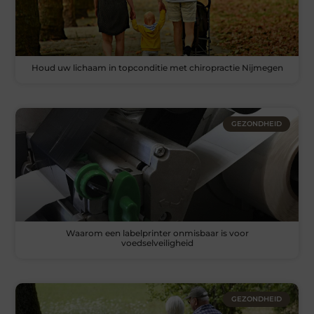
Houd uw lichaam in topconditie met chiropractie Nijmegen
GEZONDHEID
Waarom een labelprinter onmisbaar is voor
voedselveiligheid
GEZONDHEID