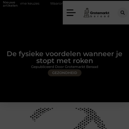
Nieuwe
euzes
Waarom kiezen voor een rijschool in Utrecht?
Duurzaamhe
artikelen
De fysieke voordelen wanneer je
stopt met roken
Gepubliceerd Door Grotemarkt Beraad
GEZONDHEID