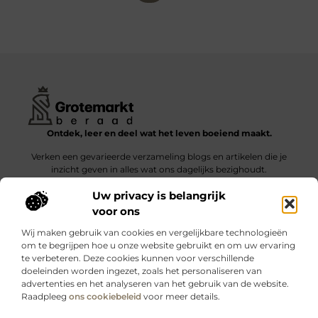
Ontdek, leer en deel wat het leven boeiend maakt.
Verken een gevarieerde verzameling blogs en artikelen die je
inzicht geven in alles wat ons dagelijks bezighoudt.
Uw privacy is belangrijk
Bericht categorie
voor ons
Wij maken gebruik van cookies en vergelijkbare technologieën
om te begrijpen hoe u onze website gebruikt en om uw ervaring
te verbeteren. Deze cookies kunnen voor verschillende
doeleinden worden ingezet, zoals het personaliseren van
Onze informatie
advertenties en het analyseren van het gebruik van de website.
Raadpleeg
ons cookiebeleid
voor meer details.
Kwalitatieve backlinks: wat zijn ze – en waarom maken ze verschil?
Verdien geld met je website: slimme strategieën voor blijvende inkomsten