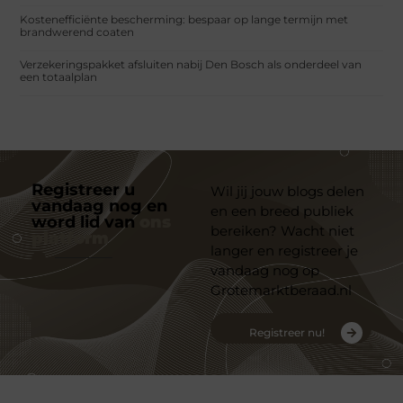
Kostenefficiënte bescherming: bespaar op lange termijn met
brandwerend coaten
Verzekeringspakket afsluiten nabij Den Bosch als onderdeel van
een totaalplan
Registreer u
Wil jij jouw blogs delen
vandaag nog en
en een breed publiek
word lid van
ons
bereiken? Wacht niet
platform
langer en registreer je
vandaag nog op
Grotemarktberaad.nl
Registreer nu!