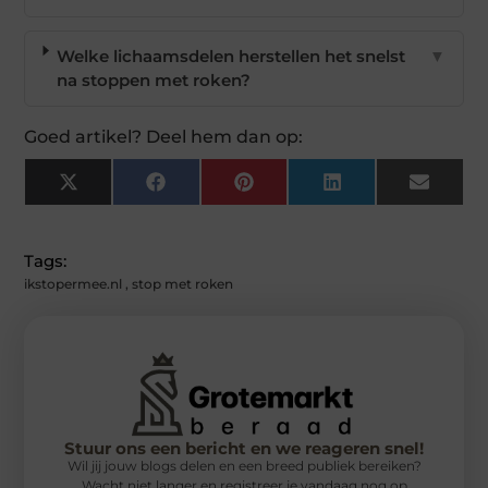
Welke lichaamsdelen herstellen het snelst
▼
na stoppen met roken?
Goed artikel? Deel hem dan op:
X
Facebook
Pinterest
LinkedIn
Email
(Twitter)
Tags:
ikstopermee.nl
,
stop met roken
Stuur ons een bericht en we reageren snel!
Wil jij jouw blogs delen en een breed publiek bereiken?
Wacht niet langer en registreer je vandaag nog op