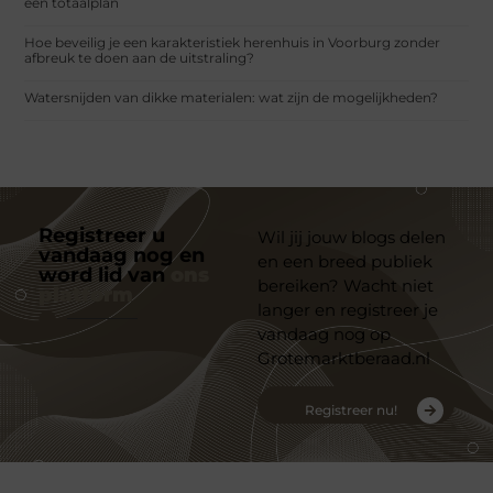
een totaalplan
Hoe beveilig je een karakteristiek herenhuis in Voorburg zonder
afbreuk te doen aan de uitstraling?
Watersnijden van dikke materialen: wat zijn de mogelijkheden?
Registreer u
Wil jij jouw blogs delen
vandaag nog en
en een breed publiek
word lid van
ons
bereiken? Wacht niet
platform
langer en registreer je
vandaag nog op
Grotemarktberaad.nl
Registreer nu!