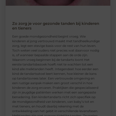
Zo zorg je voor gezonde tanden bij kinderen
en tieners
Een goede mondgezondheid begint vroeg. Wie
kinderen al jong vertrouwd maakt met tandheelkundige
zorg, legt een stevige basis voor de rest van hun leven.
Toch weten veel ouders niet precies wat daarvoor nodig
is, of wanneer bepaalde stappen aan de orde zijn.
Waarom vroeg beginnen bij de tandarts loont Het
eerste tandartsbezoek hoeft niet te wachten tot een
kind alle melktanden heeft. Integendeel: hoe eerder een
kind de tandartsstoel leert kennen, hoe kleiner de kans
op tandartsvrees later. Een vertrouwde omgeving en
een rustige aanpak maken een groot verschil in hoe
kinderen de zorg ervaren. Praktijken die gespecialiseerd
zijn in jeugdige patiënten werken met een aangepaste
benadering. Een kindertandarts richt zich specifiek op
de mondgezondheid van kinderen, van baby’s tot en
met tieners, en houdt daarbij rekening met de
ontwikkeling van het gebit in verschillende levensfasen.
Melktanden zijn niet zomaar tijdelijke tanden. Ze spelen