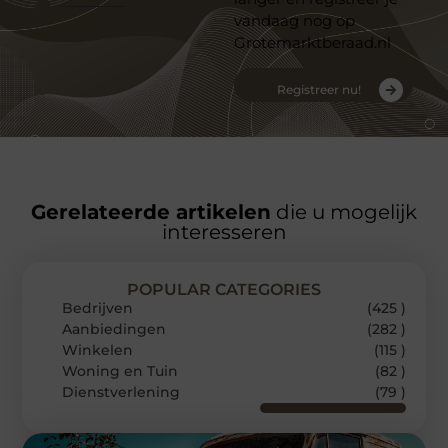
vandaag nog op
Grotemarktberaad.nl
Registreer nu!
Gerelateerde artikelen
die u mogelijk
interesseren
POPULAR CATEGORIES
Bedrijven
(425 )
Aanbiedingen
(282 )
Winkelen
(115 )
Woning en Tuin
(82 )
Dienstverlening
(79 )