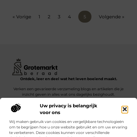
« Vorige
1
2
3
4
5
Volgende »
Ontdek, leer en deel wat het leven boeiend maakt.
Verken een gevarieerde verzameling blogs en artikelen die je
inzicht geven in alles wat ons dagelijks bezighoudt.
Uw privacy is belangrijk
Bericht categorie
voor ons
Wij maken gebruik van cookies en vergelijkbare technologieën
om te begrijpen hoe u onze website gebruikt en om uw ervaring
te verbeteren. Deze cookies kunnen voor verschillende