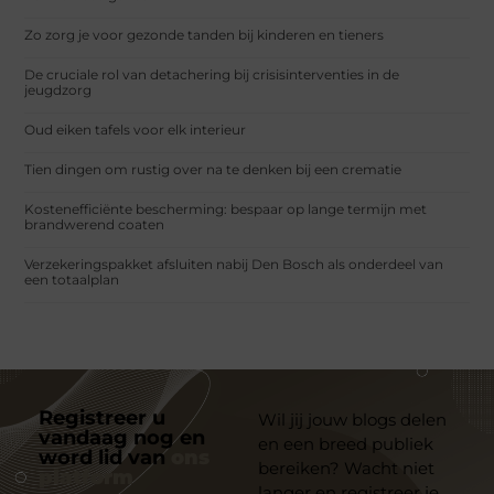
Zo zorg je voor gezonde tanden bij kinderen en tieners
De cruciale rol van detachering bij crisisinterventies in de
jeugdzorg
Oud eiken tafels voor elk interieur
Tien dingen om rustig over na te denken bij een crematie
Kostenefficiënte bescherming: bespaar op lange termijn met
brandwerend coaten
Verzekeringspakket afsluiten nabij Den Bosch als onderdeel van
een totaalplan
Registreer u
Wil jij jouw blogs delen
vandaag nog en
en een breed publiek
word lid van
ons
bereiken? Wacht niet
platform
langer en registreer je