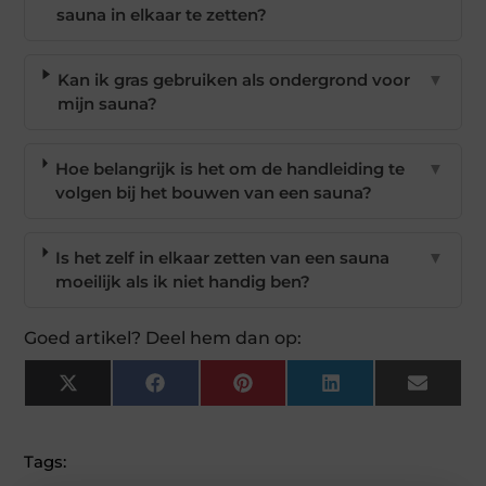
sauna in elkaar te zetten?
Kan ik gras gebruiken als ondergrond voor
▼
mijn sauna?
Hoe belangrijk is het om de handleiding te
▼
volgen bij het bouwen van een sauna?
Is het zelf in elkaar zetten van een sauna
▼
moeilijk als ik niet handig ben?
Goed artikel? Deel hem dan op:
X
Facebook
Pinterest
LinkedIn
Email
(Twitter)
Tags: