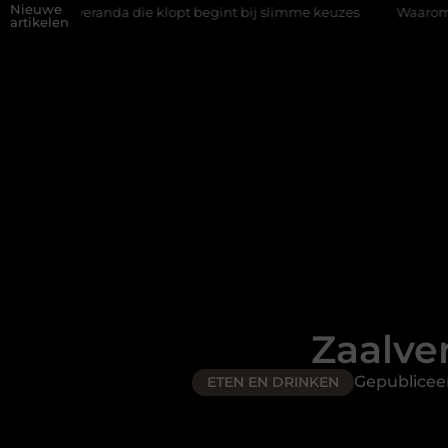
Nieuwe
a die klopt begint bij slimme keuzes
Waarom kiezen voor een ri
artikelen
Zaalve
Gepublicee
ETEN EN DRINKEN