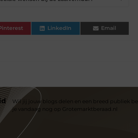
Pinterest
LinkedIn
Email
id
Wil jij jouw blogs delen en een breed publiek be
je vandaag nog op Grotemarktberaad.nl