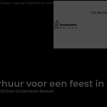
jschool in Utrecht?
Duurzaamheid verweven in de bedrijfsvoer
Uit de M
rhuur voor een feest in
rd Door Grotemarkt Beraad