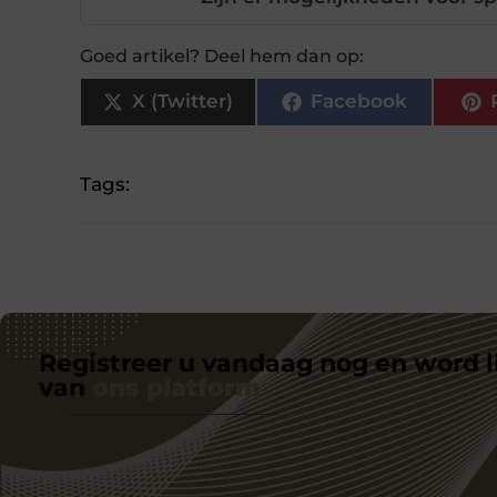
Goed artikel? Deel hem dan op:
X (Twitter)
Facebook
Tags:
Registreer u vandaag nog en word l
van
ons platform