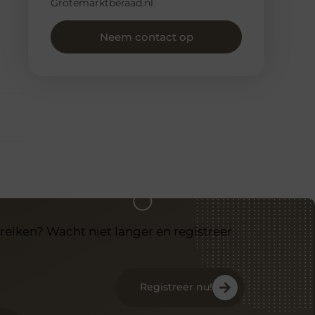
Grotemarktberaad.nl
Neem contact op
reiken? Wacht niet langer en registreer
Registreer nu!