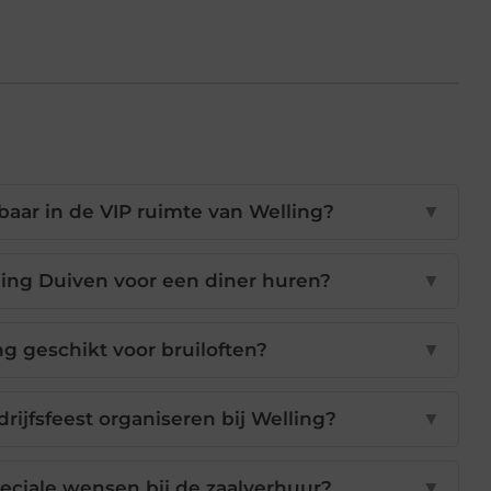
kbaar in de VIP ruimte van Welling?
▼
ling Duiven voor een diner huren?
▼
ing geschikt voor bruiloften?
▼
drijfsfeest organiseren bij Welling?
▼
eciale wensen bij de zaalverhuur?
▼