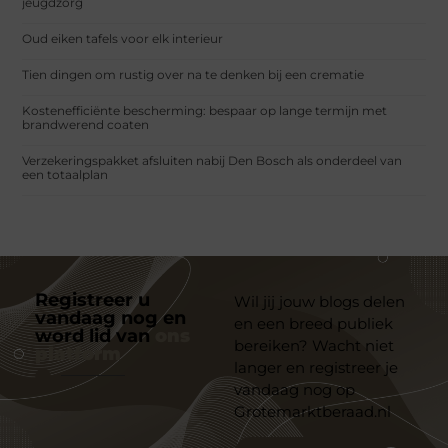
jeugdzorg
Oud eiken tafels voor elk interieur
Tien dingen om rustig over na te denken bij een crematie
Kostenefficiënte bescherming: bespaar op lange termijn met
brandwerend coaten
Verzekeringspakket afsluiten nabij Den Bosch als onderdeel van
een totaalplan
Registreer u
Wil jij jouw blogs delen
vandaag nog en
en een breed publiek
word lid van
ons
bereiken? Wacht niet
platform
langer en registreer je
vandaag nog op
Grotemarktberaad.nl