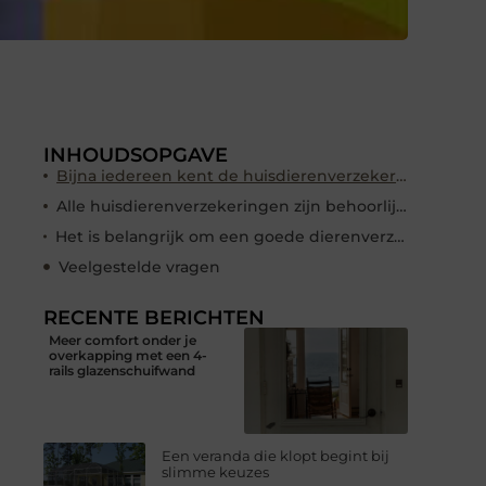
INHOUDSOPGAVE
Bijna iedereen kent de huisdierenverzekeringen van dit moment
Alle huisdierenverzekeringen zijn behoorlijk goed te betalen
Het is belangrijk om een goede dierenverzekering af te sluiten voor je kat of hond
Veelgestelde vragen
RECENTE BERICHTEN
Meer comfort onder je
overkapping met een 4-
rails glazenschuifwand
Een veranda die klopt begint bij
slimme keuzes