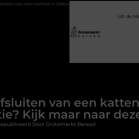
school in Utrecht?
Duurzaamheid verweven in de bedrijfsvoer
Uit de M
fsluiten van een katte
ie? Kijk maar naar dez
epubliceerd Door Grotemarkt Beraad