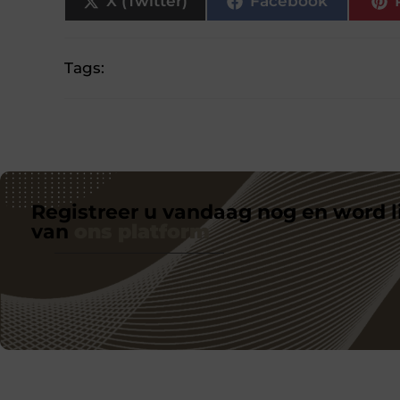
X (Twitter)
Facebook
Tags:
Registreer u vandaag nog en word l
van
ons platform