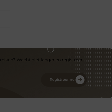
reiken? Wacht niet langer en registreer
Registreer nu!