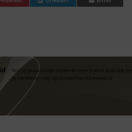
Pinterest
LinkedIn
Email
id
Wil jij jouw blogs delen en een breed publiek be
je vandaag nog op Grotemarktberaad.nl