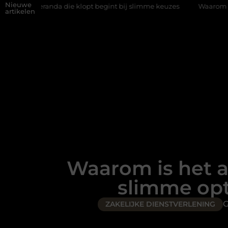
Nieuwe
 die klopt begint bij slimme keuzes
Waarom kiezen voor een rij
artikelen
Waarom is het a
slimme opt
G
ZAKELIJKE DIENSTVERLENING