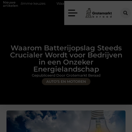
Nieuwe
 keuzes
Waarom kiezen voor een rijschool in Utrecht?
Duurzaamh
artikelen
Waarom Batterijopslag Steeds
Crucialer Wordt voor Bedrijven
in een Onzeker
Energielandschap
Gepubliceerd Door Grotemarkt Beraad
AUTO’S EN MOTOREN