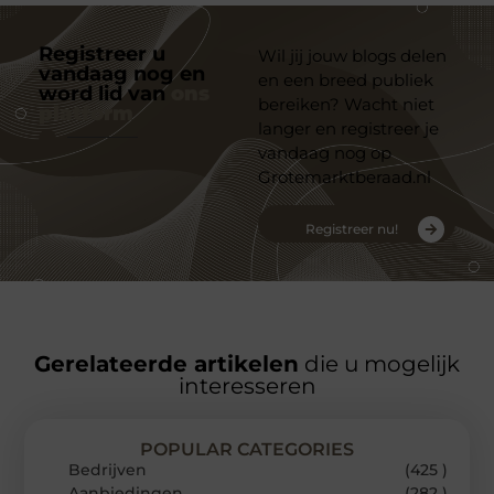
Registreer u
Wil jij jouw blogs delen
vandaag nog en
en een breed publiek
word lid van
ons
bereiken? Wacht niet
platform
langer en registreer je
vandaag nog op
Grotemarktberaad.nl
Registreer nu!
Gerelateerde artikelen
die u mogelijk
interesseren
POPULAR CATEGORIES
Bedrijven
(425 )
Aanbiedingen
(282 )