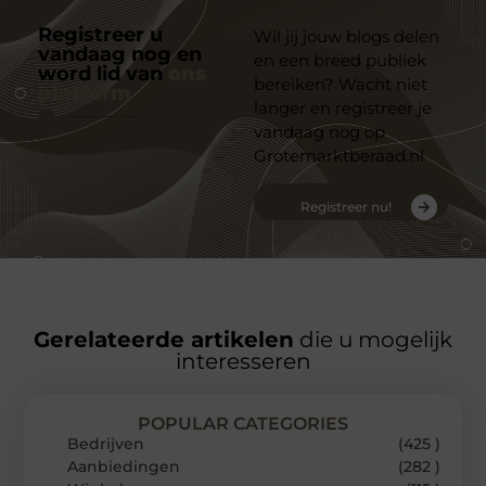
Registreer u
Wil jij jouw blogs delen
vandaag nog en
en een breed publiek
word lid van
ons
bereiken? Wacht niet
platform
langer en registreer je
vandaag nog op
Grotemarktberaad.nl
Registreer nu!
Gerelateerde artikelen
die u mogelijk
interesseren
POPULAR CATEGORIES
Bedrijven
(425 )
Aanbiedingen
(282 )