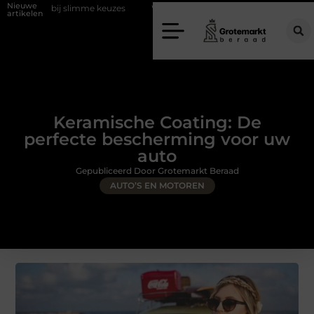
Nieuwe
limme keuzes
Waarom kiezen voor een rijschool in Utrecht?
Duur
artikelen
Keramische Coating: De
perfecte bescherming voor uw
auto
Gepubliceerd Door Grotemarkt Beraad
AUTO’S EN MOTOREN