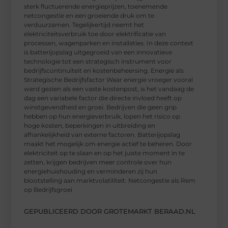
sterk fluctuerende energieprijzen, toenemende
netcongestie en een groeiende druk om te
verduurzamen. Tegelijkertijd neemt het
elektriciteitsverbruik toe door elektrificatie van
processen, wagenparken en installaties. In deze context
is batterijopslag uitgegroeid van een innovatieve
technologie tot een strategisch instrument voor
bedrijfscontinuïteit en kostenbeheersing. Energie als
Strategische Bedrijfsfactor Waar energie vroeger vooral
werd gezien als een vaste kostenpost, is het vandaag de
dag een variabele factor die directe invloed heeft op
winstgevendheid en groei. Bedrijven die geen grip
hebben op hun energieverbruik, lopen het risico op
hoge kosten, beperkingen in uitbreiding en
afhankelijkheid van externe factoren. Batterijopslag
maakt het mogelijk om energie actief te beheren. Door
elektriciteit op te slaan en op het juiste moment in te
zetten, krijgen bedrijven meer controle over hun
energiehuishouding en verminderen zij hun
blootstelling aan marktvolatiliteit. Netcongestie als Rem
op Bedrijfsgroei
GEPUBLICEERD DOOR GROTEMARKT BERAAD.NL