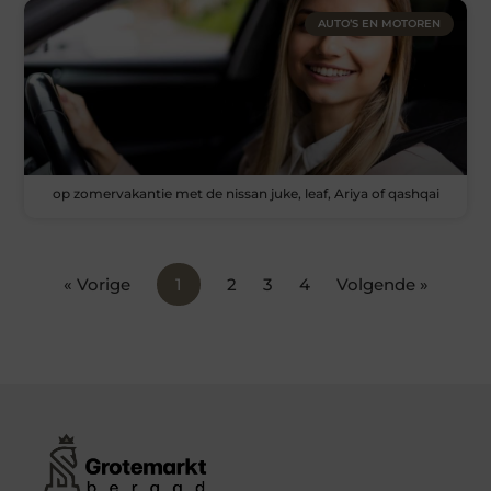
AUTO’S EN MOTOREN
op zomervakantie met de nissan juke, leaf, Ariya of qashqai
« Vorige
1
2
3
4
Volgende »