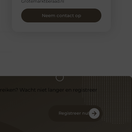
Grotemarktberaad.nl
Neem contact op
reiken? Wacht niet langer en registreer
Registreer nu!