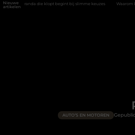
Nieuwe
e klopt begint bij slimme keuzes
Waarom kiezen voor een rijsch
artikelen
Gepubli
AUTO’S EN MOTOREN