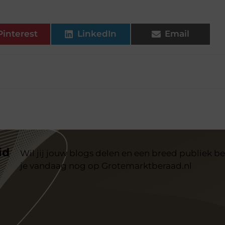
Pinterest
LinkedIn
Email
id
Wil jij jouw blogs delen en een breed publiek be
je vandaag nog op Grotemarktberaad.nl