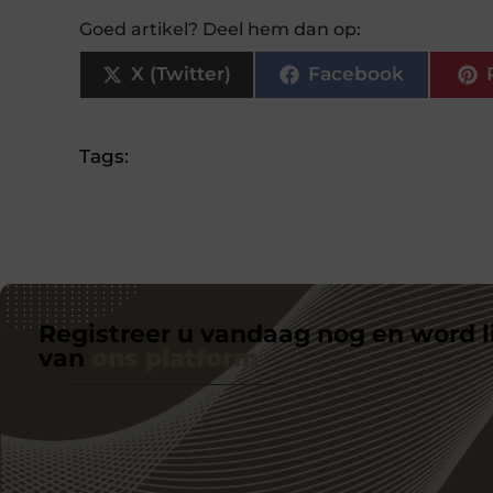
Goed artikel? Deel hem dan op:
X (Twitter)
Facebook
Tags:
Registreer u vandaag nog en word l
van
ons platform