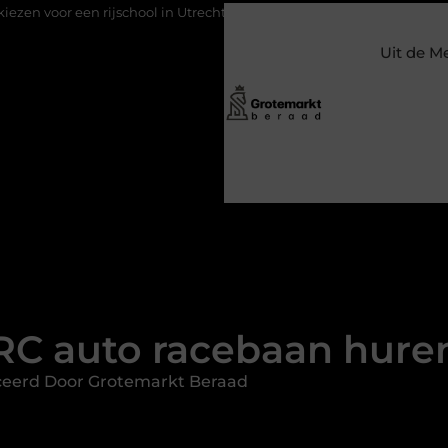
ool in Utrecht?
Duurzaamheid verweven in de bedrijfsvoering
Uit de M
RC auto racebaan hure
ceerd Door Grotemarkt Beraad