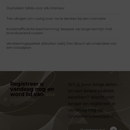
Oud eiken tafels voor elk interieur
Tien dingen om rustig over na te denken bij een crematie
Kostenefficiënte bescherming: bespaar op lange termijn met
brandwerend coaten
Verzekeringspakket afsluiten nabij Den Bosch als onderdeel van
een totaalplan
Registreer u
Wil jij jouw blogs delen
vandaag nog en
en een breed publiek
word lid van
ons
bereiken? Wacht niet
platform
langer en registreer je
vandaag nog op
Grotemarktberaad.nl
Registreer nu!