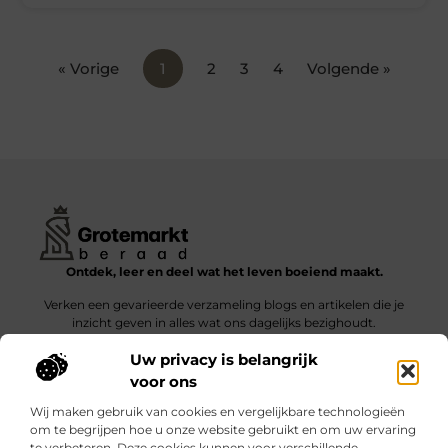
« Vorige
1
2
3
4
Volgende »
Ontdek, leer en deel wat het leven boeiend maakt.
Verken een gevarieerde verzameling blogs en artikelen die je
inzicht geven in alles wat ons dagelijks bezighoudt.
Uw privacy is belangrijk
Bericht categorie
voor ons
Wij maken gebruik van cookies en vergelijkbare technologieën
om te begrijpen hoe u onze website gebruikt en om uw ervaring
te verbeteren. Deze cookies kunnen voor verschillende