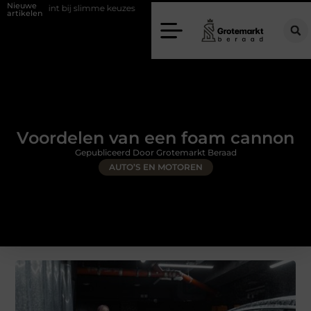
Nieuwe
j slimme keuzes
Waarom kiezen voor een rijschool in Utrecht?
D
artikelen
Voordelen van een foam cannon
Gepubliceerd Door Grotemarkt Beraad
AUTO’S EN MOTOREN