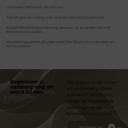
Oud eiken tafels voor elk interieur
Tien dingen om rustig over na te denken bij een crematie
Kostenefficiënte bescherming: bespaar op lange termijn met
brandwerend coaten
Verzekeringspakket afsluiten nabij Den Bosch als onderdeel van
een totaalplan
Registreer u
Wil jij jouw blogs delen
vandaag nog en
en een breed publiek
word lid van
ons
bereiken? Wacht niet
platform
langer en registreer je
vandaag nog op
Grotemarktberaad.nl
Registreer nu!