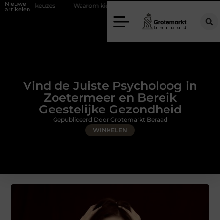
Nieuwe
Waarom kiezen voor een rijschool in Utrecht?
Duurzaamheid verwe
artikelen
Vind de Juiste Psycholoog in
Zoetermeer en Bereik
Geestelijke Gezondheid
Gepubliceerd Door Grotemarkt Beraad
WINKELEN