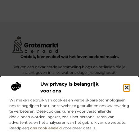
Ontdek, leer en deel wat het leven boeiend maakt.
Verken een gevarieerde verzameling blogs en artikelen die je
inzicht geven in alles wat ons dagelijks bezighoudt.
Uw privacy is belangrijk
Bericht categorie
voor ons
Wij maken gebruik van cookies en vergelijkbare technologieën
om te begrijpen hoe u onze website gebruikt en om uw ervaring
te verbeteren. Deze cookies kunnen voor verschillende
doeleinden worden ingezet, zoals het personaliseren van
Onze informatie
advertenties en het analyseren van het gebruik van de website.
Raadpleeg
ons cookiebeleid
voor meer details.
Kwalitatieve backlinks: wat zijn ze – en waarom maken ze verschil?
Verdien geld met je website: slimme strategieën voor blijvende inkomsten