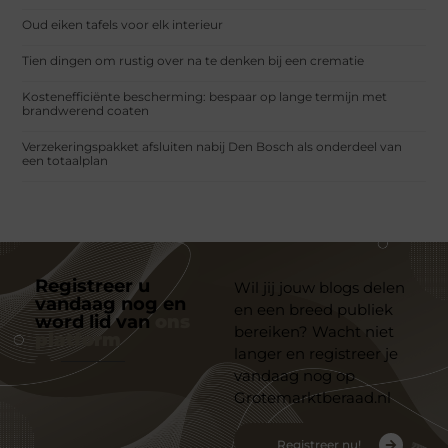
Oud eiken tafels voor elk interieur
Tien dingen om rustig over na te denken bij een crematie
Kostenefficiënte bescherming: bespaar op lange termijn met
brandwerend coaten
Verzekeringspakket afsluiten nabij Den Bosch als onderdeel van
een totaalplan
Registreer u
Wil jij jouw blogs delen
vandaag nog en
en een breed publiek
word lid van
ons
bereiken? Wacht niet
platform
langer en registreer je
vandaag nog op
Grotemarktberaad.nl
Registreer nu!