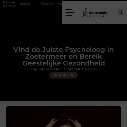
Nieuwe
Waarom kiezen voor een rijschool in Utrecht?
Duurzaamheid verwev
artikelen
Vind de Juiste Psycholoog in
Zoetermeer en Bereik
Geestelijke Gezondheid
Gepubliceerd Door Grotemarkt Beraad
WINKELEN