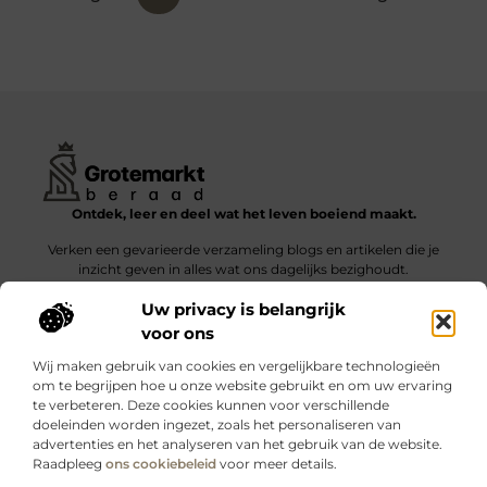
Ontdek, leer en deel wat het leven boeiend maakt.
Verken een gevarieerde verzameling blogs en artikelen die je
inzicht geven in alles wat ons dagelijks bezighoudt.
Uw privacy is belangrijk
Bericht categorie
voor ons
Wij maken gebruik van cookies en vergelijkbare technologieën
om te begrijpen hoe u onze website gebruikt en om uw ervaring
te verbeteren. Deze cookies kunnen voor verschillende
doeleinden worden ingezet, zoals het personaliseren van
Onze informatie
advertenties en het analyseren van het gebruik van de website.
Raadpleeg
ons cookiebeleid
voor meer details.
Kwalitatieve backlinks: wat zijn ze – en waarom maken ze verschil?
Verdien geld met je website: slimme strategieën voor blijvende inkomsten