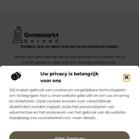
Ontdek, leer en deel wat het leven boeiend maakt.
Verken een gevarieerde verzameling blogs en artikelen die je
inzicht geven in alles wat ons dagelijks bezighoudt.
Uw privacy is belangrijk
Bericht categorie
voor ons
Wij maken gebruik van cookies en vergelijkbare technologieën
om te begrijpen hoe u onze website gebruikt en om uw ervaring
te verbeteren. Deze cookies kunnen voor verschillende
doeleinden worden ingezet, zoals het personaliseren van
Onze informatie
advertenties en het analyseren van het gebruik van de website.
Raadpleeg
ons cookiebeleid
voor meer details.
Kwalitatieve backlinks: wat zijn ze – en waarom maken ze verschil?
Verdien geld met je website: slimme strategieën voor blijvende inkomsten
Ga Naar Bo
Alles Toestaan