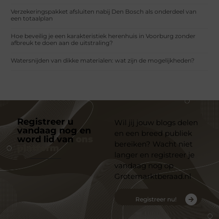
Verzekeringspakket afsluiten nabij Den Bosch als onderdeel van
een totaalplan
Hoe beveilig je een karakteristiek herenhuis in Voorburg zonder
afbreuk te doen aan de uitstraling?
Watersnijden van dikke materialen: wat zijn de mogelijkheden?
Registreer u
Wil jij jouw blogs delen
vandaag nog en
en een breed publiek
word lid van
ons
bereiken? Wacht niet
platform
langer en registreer je
vandaag nog op
Grotemarktberaad.nl
Registreer nu!