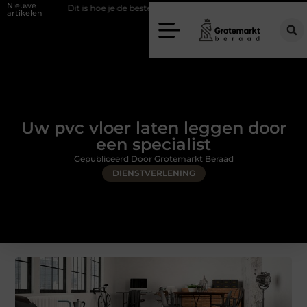
Nieuwe
Dit is hoe je de beste kapper in Arnhem kunt vinden
Elektrische aut
artikelen
Uw pvc vloer laten leggen door
een specialist
Gepubliceerd Door Grotemarkt Beraad
DIENSTVERLENING