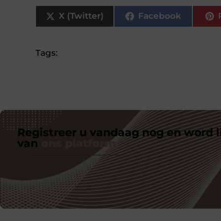
X (Twitter)
Facebook
Tags:
Registreer u vandaag nog en word l
van
ons platform