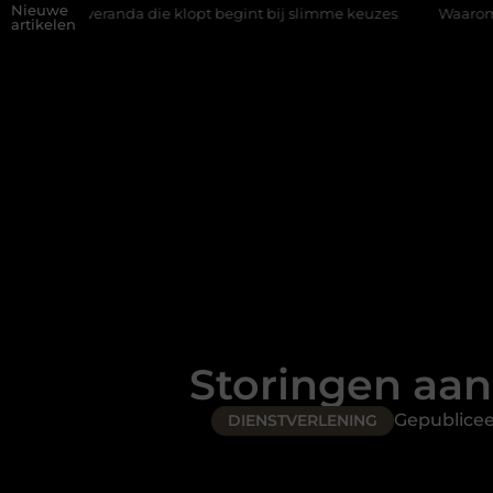
Nieuwe
da die klopt begint bij slimme keuzes
Waarom kiezen voor een r
artikelen
Storingen aan
Gepublice
DIENSTVERLENING