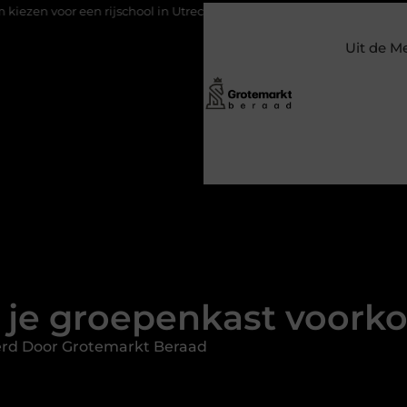
ijschool in Utrecht?
Duurzaamheid verweven in de bedrijfsvoe
Uit de M
 je groepenkast voork
erd Door Grotemarkt Beraad