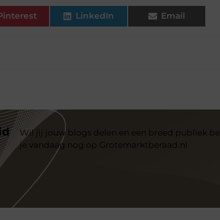
Pinterest
LinkedIn
Email
id
Wil jij jouw blogs delen en een breed publiek be
je vandaag nog op Grotemarktberaad.nl