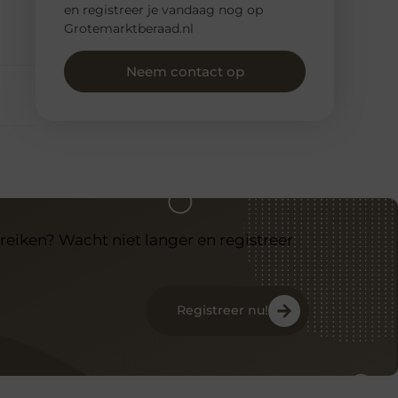
en registreer je vandaag nog op
Grotemarktberaad.nl
Neem contact op
reiken? Wacht niet langer en registreer
Registreer nu!