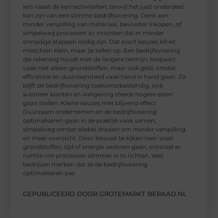
iets naast de kernactiviteiten, terwijl het juist onderdeel
kan zijn van een slimme bedrijfsvoering. Denk aan
minder verspilling van materiaal, bewuster inkopen, of
simpelweg processen zo inrichten dat er minder
onnodige stappen nodig zijn. Dat soort keuzes klinkt
misschien klein, maar ze tellen op. Een bedrijfsvoering
die rekening houdt met de langere termijn, bespaart
vaak niet alleen grondstoffen, maar ook geld, omdat
efficiëntie en duurzaamheid vaak hand in hand gaan. Zo
blijft de bedrijfsvoering toekomstbestendig, ook
wanneer klanten en wetgeving steeds hogere eisen
gaan stellen. Kleine keuzes met blijvend effect
Duurzaam ondernemen en de bedrijfsvoering
optimaliseren gaan in de praktijk vaak samen,
simpelweg omdat allebei draaien om minder verspilling
en meer overzicht. Door bewust te kijken naar waar
grondstoffen, tijd of energie verloren gaan, ontstaat er
ruimte om processen slimmer in te richten. Veel
bedrijven merken dat ze de bedrijfsvoering
optimaliseren pas
GEPUBLICEERD DOOR GROTEMARKT BERAAD.NL