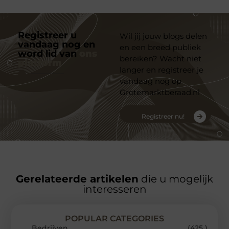
Registreer u
Wil jij jouw blogs delen
vandaag nog en
en een breed publiek
word lid van
ons
bereiken? Wacht niet
platform
langer en registreer je
vandaag nog op
Grotemarktberaad.nl
Registreer nu!
Gerelateerde artikelen
die u mogelijk
interesseren
POPULAR CATEGORIES
Bedrijven
(425 )