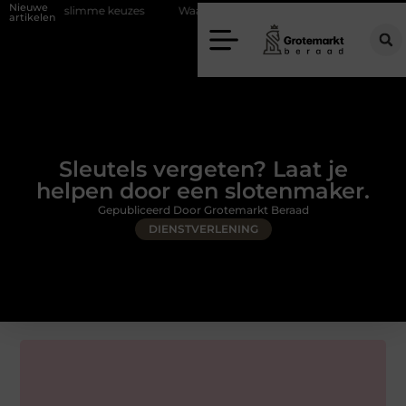
Nieuwe
slimme keuzes
Waarom kiezen voor een rijschool in Utrecht?
Duu
artikelen
Sleutels vergeten? Laat je
helpen door een slotenmaker.
Gepubliceerd Door Grotemarkt Beraad
DIENSTVERLENING