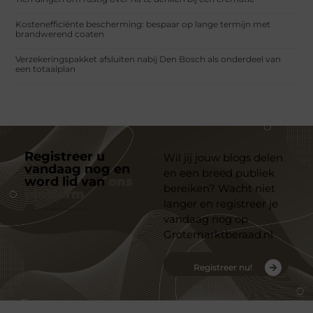
Kostenefficiënte bescherming: bespaar op lange termijn met
brandwerend coaten
Verzekeringspakket afsluiten nabij Den Bosch als onderdeel van
een totaalplan
Registreer u
Wil jij jouw blogs delen
vandaag nog en
en een breed publiek
word lid van
ons
bereiken? Wacht niet
platform
langer en registreer je
vandaag nog op
Grotemarktberaad.nl
Registreer nu!