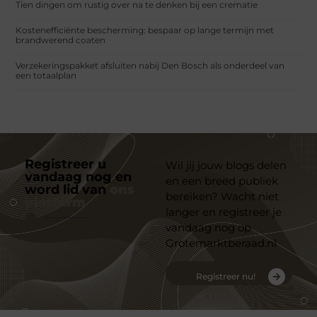
Tien dingen om rustig over na te denken bij een crematie
Kostenefficiënte bescherming: bespaar op lange termijn met
brandwerend coaten
Verzekeringspakket afsluiten nabij Den Bosch als onderdeel van
een totaalplan
Registreer u
Wil jij jouw blogs delen
vandaag nog en
en een breed publiek
word lid van
ons
bereiken? Wacht niet
platform
langer en registreer je
vandaag nog op
Grotemarktberaad.nl
Registreer nu!