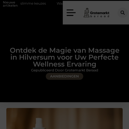
Nieuwe
me keuzes
Waarom kiezen voor een rijschool in Utrecht?
Duurzaa
artikelen
Ontdek de Magie van Massage
in Hilversum voor Uw Perfecte
Wellness Ervaring
Gepubliceerd Door Grotemarkt Beraad
AANBIEDINGEN