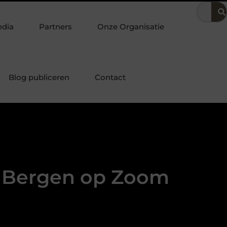
ering
Dit is hoe je de beste kapper in Arnhem kunt vinden
edia
Partners
Onze Organisatie
Blog publiceren
Contact
n Bergen op Zoom