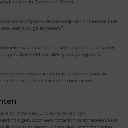
risdiensten in Bergen op Zoom.
nze notaris tijdens de aankoop van ons eerste huis.
f ons veel nuttige adviezen.”
tionele zaak, maar de notaris begeleidde ons met
 nu gerustgesteld dat alles goed geregeld is.”
 om een betrouwbare notaris te vinden voor de
gen op Zoom bood precies de expertise en
hten
le rol in tal van juridische zaken, van
soprichtingen. Door een notaris in te schakelen, kun
ankelijk advies en betrouwbare documentbewaring.