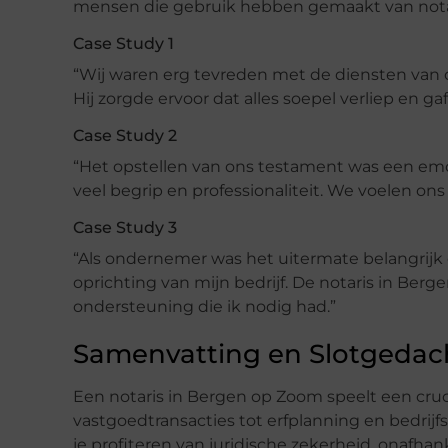
mensen die gebruik hebben gemaakt van nota
Case Study 1
“Wij waren erg tevreden met de diensten van o
Hij zorgde ervoor dat alles soepel verliep en ga
Case Study 2
“Het opstellen van ons testament was een emo
veel begrip en professionaliteit. We voelen ons
Case Study 3
“Als ondernemer was het uitermate belangrijk
oprichting van mijn bedrijf. De notaris in Ber
ondersteuning die ik nodig had.”
Samenvatting en Slotgedac
Een notaris in Bergen op Zoom speelt een crucia
vastgoedtransacties tot erfplanning en bedrijf
je profiteren van juridische zekerheid, onafh