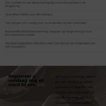
De cruciale rol van detachering bij crisisinterventies in de
jeugdzorg
Oud eiken tafels voor elk interieur
Tien dingen om rustig over na te denken bij een crematie
Kostenefficiënte bescherming: bespaar op lange termijn met
brandwerend coaten
Verzekeringspakket afsluiten nabij Den Bosch als onderdeel van
een totaalplan
Registreer u
Wil jij jouw blogs delen
vandaag nog en
en een breed publiek
word lid van
ons
bereiken? Wacht niet
platform
langer en registreer je
vandaag nog op
Grotemarktberaad.nl