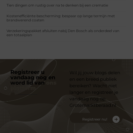
Tien dingen om rustig over na te denken bij een crematie
Kostenefficiënte bescherming: bespaar op lange termijn met
brandwerend coaten
Verzekeringspakket afsluiten nabij Den Bosch als onderdeel van
een totaalplan
Registreer u
Wil jij jouw blogs delen
vandaag nog en
en een breed publiek
word lid van
ons
bereiken? Wacht niet
platform
langer en registreer je
vandaag nog op
Grotemarktberaad.nl
Registreer nu!