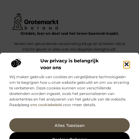
Ontdek, leer en deel wat het leven boeiend maakt.
Verken een gevarieerde verzameling blogs en artikelen die je
inzicht geven in alles wat ons dagelijks bezighoudt.
Uw privacy is belangrijk
Bericht categorie
voor ons
Wij maken gebruik van cookies en vergelijkbare technologieën
om te begrijpen hoe u onze website gebruikt en om uw ervaring
te verbeteren. Deze cookies kunnen voor verschillende
doeleinden worden ingezet, zoals het personaliseren van
Onze informatie
advertenties en het analyseren van het gebruik van de website.
Raadpleeg
ons cookiebeleid
voor meer details.
Kwalitatieve backlinks: wat zijn ze – en waarom maken ze verschil?
Verdien geld met je website: slimme strategieën voor blijvende inkomsten
Ga Naar Bo
Alles Toestaan
Website index
Cookiebeleid (EU)
@2025 www.grotemarktberaad.nl. All Right Reserved.