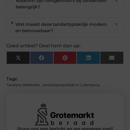
Waarom zijn röntgenfoto's bij tandartsen
▼
belangrijk?
Wat maakt deze tandartspraktijk modern
▼
en betrouwbaar?
Goed artikel? Deel hem dan op:
X
Facebook
Pinterest
LinkedIn
Email
(Twitter)
Tags:
Tandarts Webhofer
,
tandartsenpraktijk in Culemborg
Stuur ons een bericht en we reageren snel!