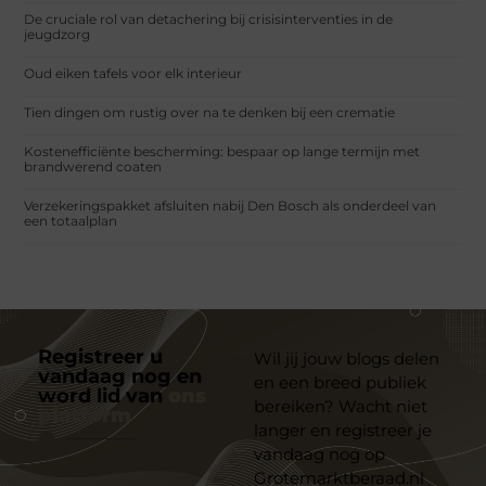
De cruciale rol van detachering bij crisisinterventies in de
jeugdzorg
Oud eiken tafels voor elk interieur
Tien dingen om rustig over na te denken bij een crematie
Kostenefficiënte bescherming: bespaar op lange termijn met
brandwerend coaten
Verzekeringspakket afsluiten nabij Den Bosch als onderdeel van
een totaalplan
Registreer u
Wil jij jouw blogs delen
vandaag nog en
en een breed publiek
word lid van
ons
bereiken? Wacht niet
platform
langer en registreer je
vandaag nog op
Grotemarktberaad.nl