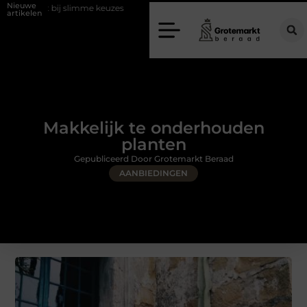
Nieuwe
imme keuzes
Waarom kiezen voor een rijschool in Utrecht?
Duurz
artikelen
Makkelijk te onderhouden
planten
Gepubliceerd Door Grotemarkt Beraad
AANBIEDINGEN