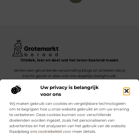
Ontdek, leer en deel wat het leven boeiend maakt.
Verken een gevarieerde verzameling blogs en artikelen die je
inzicht geven in alles wat ons dagelijks bezighoudt.
Uw privacy is belangrijk
Bericht categorie
voor ons
Wij maken gebruik van cookies en vergelijkbare technologieën
om te begrijpen hoe u onze website gebruikt en om uw ervaring
te verbeteren. Deze cookies kunnen voor verschillende
doeleinden worden ingezet, zoals het personaliseren van
Onze informatie
advertenties en het analyseren van het gebruik van de website.
Raadpleeg
ons cookiebeleid
voor meer details.
Kwalitatieve backlinks: wat zijn ze – en waarom maken ze verschil?
Verdien geld met je website: slimme strategieën voor blijvende inkomsten