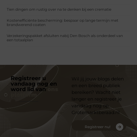
Tien dingen om rustig over na te denken bij een crematie
Kostenefficiënte bescherming: bespaar op lange termijn met
brandwerend coaten
Verzekeringspakket afsluiten nabij Den Bosch als onderdeel van
een totaalplan
Registreer u
Wil jij jouw blogs delen
vandaag nog en
en een breed publiek
word lid van
ons
bereiken? Wacht niet
platform
langer en registreer je
vandaag nog op
Grotemarktberaad.nl
Registreer nu!