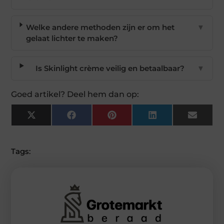
Welke andere methoden zijn er om het
▼
gelaat lichter te maken?
Is Skinlight crème veilig en betaalbaar?
▼
Goed artikel? Deel hem dan op:
X
Facebook
Pinterest
LinkedIn
Email
(Twitter)
Tags: