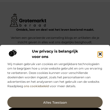
Ontdek, leer en deel wat het leven boeiend maakt.
Verken een gevarieerde verzameling blogs en artikelen die je
inzicht geven in alles wat ons dagelijks bezighoudt.
Uw privacy is belangrijk
Bericht categorie
voor ons
Wij maken gebruik van cookies en vergelijkbare technologieën
om te begrijpen hoe u onze website gebruikt en om uw ervaring
te verbeteren. Deze cookies kunnen voor verschillende
doeleinden worden ingezet, zoals het personaliseren van
Onze informatie
advertenties en het analyseren van het gebruik van de website.
Raadpleeg
ons cookiebeleid
voor meer details.
Kwalitatieve backlinks: wat zijn ze – en waarom maken ze verschil?
Verdien geld met je website: slimme strategieën voor blijvende inkomsten
Ga Naar Bo
Alles Toestaan
Website index
Cookiebeleid (EU)