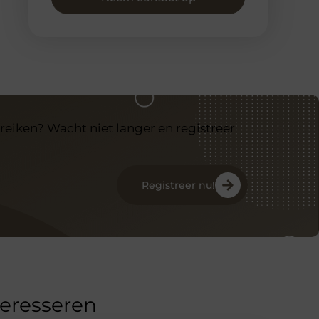
reiken? Wacht niet langer en registreer
Registreer nu!
teresseren