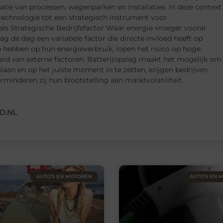
catie van processen, wagenparken en installaties. In deze context
 technologie tot een strategisch instrument voor
als Strategische Bedrijfsfactor Waar energie vroeger vooral
ag de dag een variabele factor die directe invloed heeft op
p hebben op hun energieverbruik, lopen het risico op hoge
heid van externe factoren. Batterijopslag maakt het mogelijk om
 slaan en op het juiste moment in te zetten, krijgen bedrijven
inderen zij hun blootstelling aan marktvolatiliteit.
D.NL
AUTO’S EN MOTOREN
AUTO’S EN 