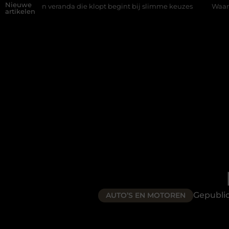
Nieuwe
a die klopt begint bij slimme keuzes
Waarom kiezen voor een r
artikelen
Gepubli
AUTO’S EN MOTOREN