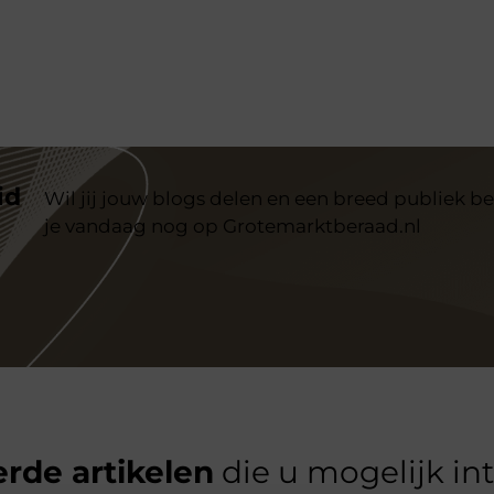
id
Wil jij jouw blogs delen en een breed publiek be
je vandaag nog op Grotemarktberaad.nl
rde artikelen
die u mogelijk in