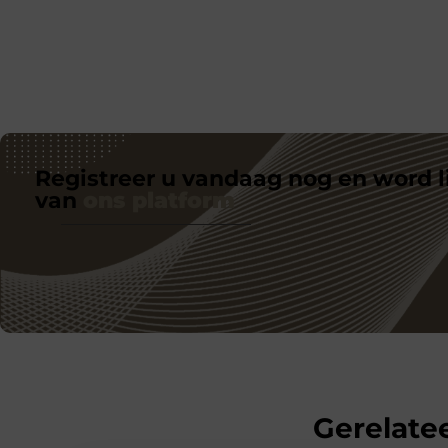
Registreer u vandaag nog en word l
van
ons platform
Gerelatee