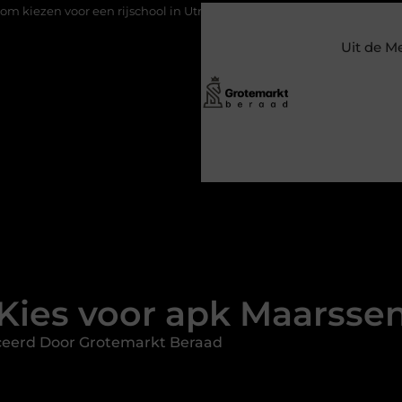
ijschool in Utrecht?
Duurzaamheid verweven in de bedrijfsvoe
Uit de M
Kies voor apk Maarsse
ceerd Door Grotemarkt Beraad