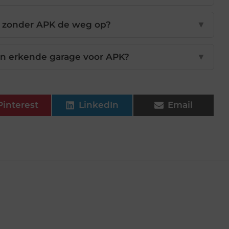
o zonder APK de weg op?
▼
n erkende garage voor APK?
▼
Pinterest
LinkedIn
Email