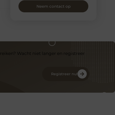
Neem contact op
reiken? Wacht niet langer en registreer
Registreer nu!