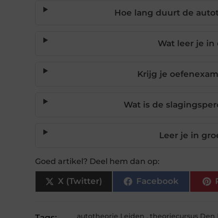
Hoe lang duurt de auto
Wat leer je i
Krijg je oefenexam
Wat is de slagingspe
Leer je in gr
Goed artikel? Deel hem dan op:
X (Twitter)
Facebook
autotheorie Leiden
,
theoriecursus Den
Tags: