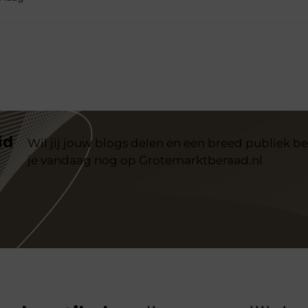
id
Wil jij jouw blogs delen en een breed publiek be
je vandaag nog op Grotemarktberaad.nl