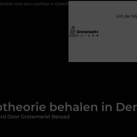
chool in Utrecht?
Duurzaamheid verweven in de bedrijfsvoeri
Uit de M
otheorie behalen in De
erd Door Grotemarkt Beraad