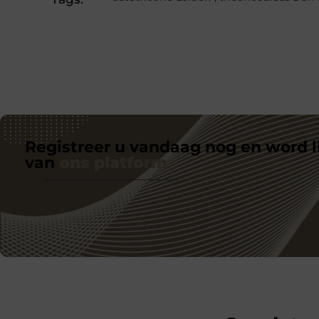
Registreer u vandaag nog en word l
van
ons platform