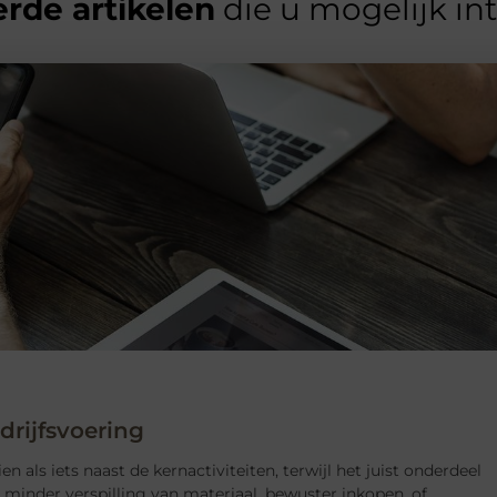
rde artikelen
die u mogelijk in
rijfsvoering
als iets naast de kernactiviteiten, terwijl het juist onderdeel
 minder verspilling van materiaal, bewuster inkopen, of