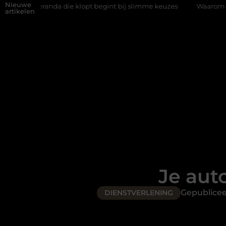
Nieuwe
die klopt begint bij slimme keuzes
Waarom kiezen voor een rijs
artikelen
Je aut
Gepublice
DIENSTVERLENING