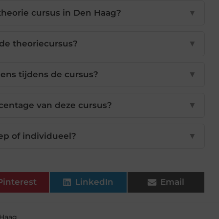
theorie cursus in Den Haag?
▼
n de theoriecursus?
▼
ens tijdens de cursus?
▼
rcentage van deze cursus?
▼
oep of individueel?
▼
Pinterest
LinkedIn
Email
 Haag