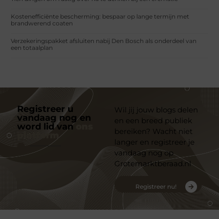
Kostenefficiënte bescherming: bespaar op lange termijn met
brandwerend coaten
Verzekeringspakket afsluiten nabij Den Bosch als onderdeel van
een totaalplan
Registreer u
Wil jij jouw blogs delen
vandaag nog en
en een breed publiek
word lid van
ons
bereiken? Wacht niet
platform
langer en registreer je
vandaag nog op
Grotemarktberaad.nl
Registreer nu!