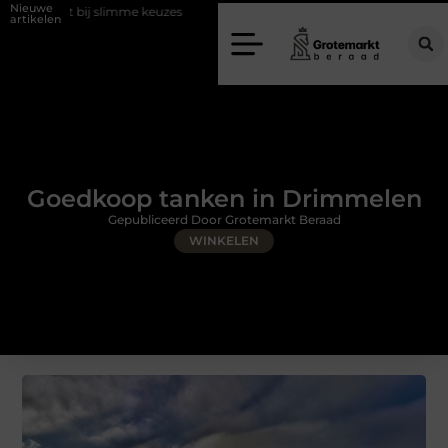
Nieuwe
limme keuzes
Waarom kiezen voor een rijschool in Utrecht?
Duur
artikelen
Goedkoop tanken in Drimmelen
Gepubliceerd Door Grotemarkt Beraad
WINKELEN