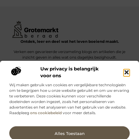
Ontdek, leer en deel wat het leven boeiend maakt.
Verken een gevarieerde verzameling blogs en artikelen die je
inzicht geven in alles wat ons dagelijks bezighoudt.
Uw privacy is belangrijk
Bericht categorie
voor ons
Wij maken gebruik van cookies en vergelijkbare technologieën
om te begrijpen hoe u onze website gebruikt en om uw ervaring
te verbeteren. Deze cookies kunnen voor verschillende
doeleinden worden ingezet, zoals het personaliseren van
Onze informatie
advertenties en het analyseren van het gebruik van de website.
Raadpleeg
ons cookiebeleid
voor meer details.
Kwalitatieve backlinks: wat zijn ze – en waarom maken ze verschil?
Verdien geld met je website: slimme strategieën voor blijvende inkomsten
Ga Naar Bo
Alles Toestaan
Website index
Cookiebeleid (EU)