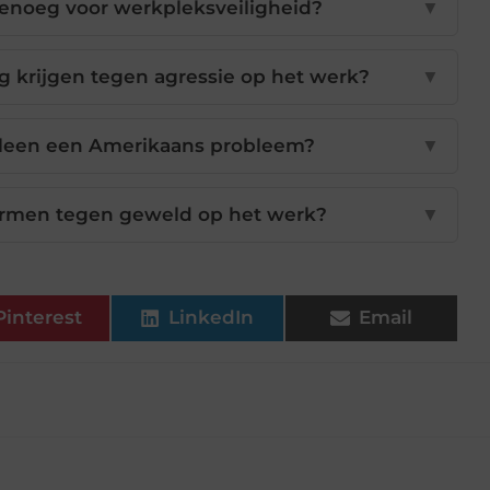
genoeg voor werkpleksveiligheid?
▼
 krijgen tegen agressie op het werk?
▼
lleen een Amerikaans probleem?
▼
ermen tegen geweld op het werk?
▼
Pinterest
LinkedIn
Email