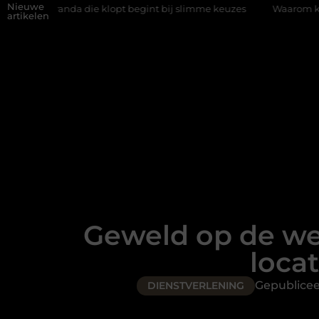
Nieuwe
 die klopt begint bij slimme keuzes
Waarom kiezen voor een rij
artikelen
Geweld op de we
loca
Gepublice
DIENSTVERLENING