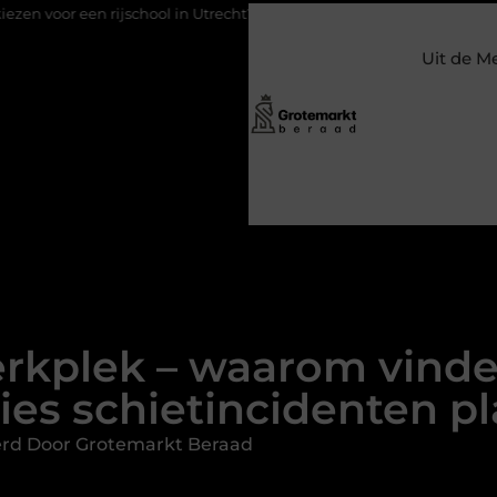
school in Utrecht?
Duurzaamheid verweven in de bedrijfsvoeri
Uit de M
rkplek – waarom vinde
ties schietincidenten pl
erd Door Grotemarkt Beraad