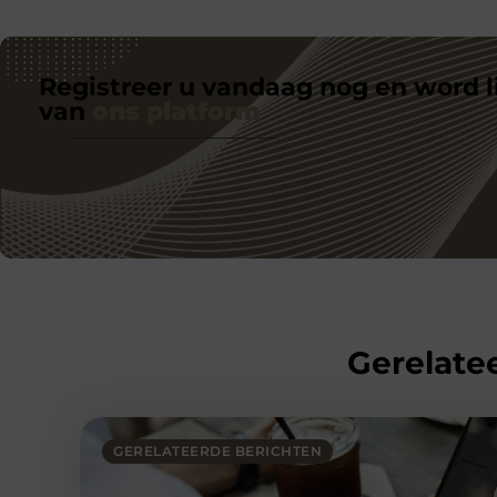
Registreer u vandaag nog en word l
van
ons platform
Gerelatee
GERELATEERDE BERICHTEN