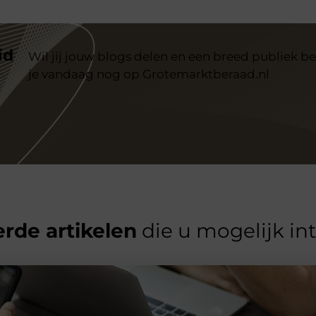
id
Wil jij jouw blogs delen en een breed publiek be
je vandaag nog op Grotemarktberaad.nl
rde artikelen
die u mogelijk in