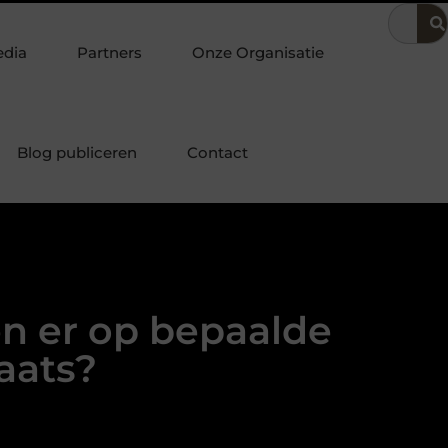
ng
Dit is hoe je de beste kapper in Arnhem kunt vinden
Ele
edia
Partners
Onze Organisatie
Blog publiceren
Contact
n er op bepaalde
aats?