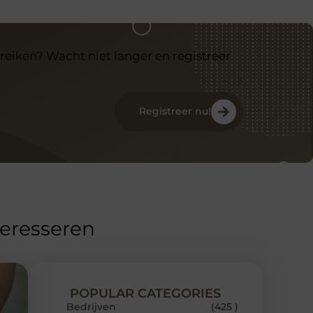
reiken? Wacht niet langer en registreer
Registreer nu!
teresseren
POPULAR CATEGORIES
Bedrijven
(425 )