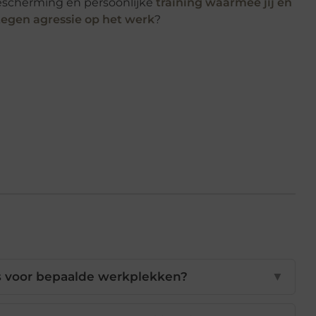
fbescherming en persoonlijke
training waarmee jij en
egen agressie op het werk
?
s voor bepaalde werkplekken?
▼