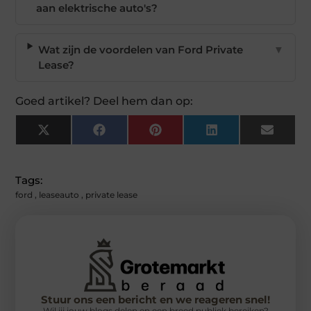
aan elektrische auto's?
Wat zijn de voordelen van Ford Private
▼
Lease?
Goed artikel? Deel hem dan op:
X
Facebook
Pinterest
LinkedIn
Email
(Twitter)
Tags:
ford
,
leaseauto
,
private lease
Stuur ons een bericht en we reageren snel!
Wil jij jouw blogs delen en een breed publiek bereiken?