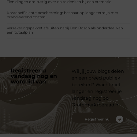
Tien dingen om rustig over na te denken bij een crematie
Kostenefficiënte bescherming: bespaar op lange termijn met
brandwerend coaten
Verzekeringspakket afsluiten nabij Den Bosch als onderdeel van
een totaalplan
Registreer u
Wil jij jouw blogs delen
vandaag nog en
en een breed publiek
word lid van
ons
bereiken? Wacht niet
platform
langer en registreer je
vandaag nog op
Grotemarktberaad.nl
Registreer nu!