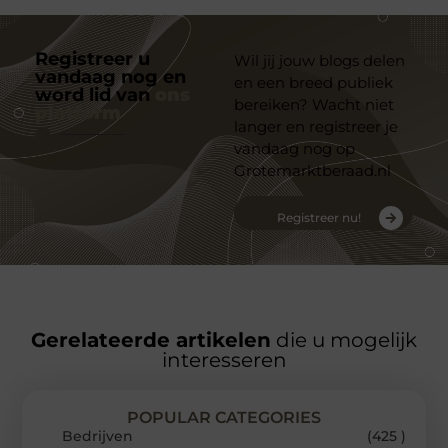
Registreer u
Wil jij jouw blogs delen
vandaag nog en
en een breed publiek
word lid van
ons
bereiken? Wacht niet
platform
langer en registreer je
vandaag nog op
Grotemarktberaad.nl
Registreer nu!
Gerelateerde artikelen
die u mogelijk
interesseren
POPULAR CATEGORIES
Bedrijven
(425 )