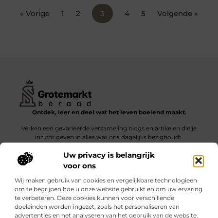
« Vorige
1
2
3
4
5
Volgende »
Ontdek, leer en deel wat het leven boeiend maakt.
Verken een gevarieerde verzameling blogs en artikelen die je
inzicht geven in alles wat ons dagelijks bezighoudt.
Uw privacy is belangrijk
Bericht categorie
voor ons
Wij maken gebruik van cookies en vergelijkbare technologieën
om te begrijpen hoe u onze website gebruikt en om uw ervaring
te verbeteren. Deze cookies kunnen voor verschillende
doeleinden worden ingezet, zoals het personaliseren van
Onze informatie
advertenties en het analyseren van het gebruik van de website.