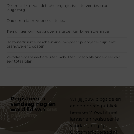
De cruciale rol van detachering bij crisisinterventies in de
jeugdzorg
Oud eiken tafels voor elk interieur
Tien dingen om rustig over na te denken bij een crematie
Kostenefficiënte bescherming: bespaar op lange termijn met
brandwerend coaten
Verzekeringspakket afsluiten nabij Den Bosch als onderdeel van
een totaalplan
Registreer u
Wil jij jouw blogs delen
vandaag nog en
en een breed publiek
word lid van
ons
bereiken? Wacht niet
platform
langer en registreer je
vandaag nog op
Grotemarktberaad.nl